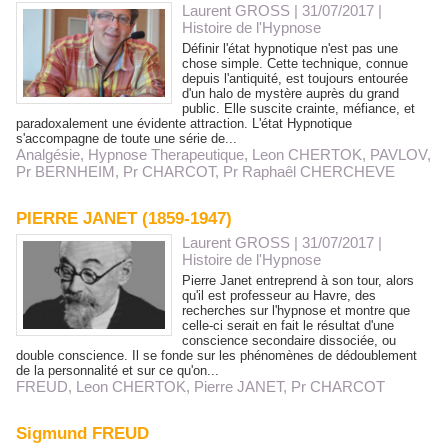
Laurent GROSS
| 31/07/2017
|
Histoire de l'Hypnose
Définir l'état hypnotique n'est pas une
chose simple. Cette technique, connue
depuis l'antiquité, est toujours entourée
d'un halo de mystère auprès du grand
public. Elle suscite crainte, méfiance, et
paradoxalement une évidente attraction. L'état Hypnotique
s'accompagne de toute une série de...
Analgésie
,
Hypnose Therapeutique
,
Leon CHERTOK
,
PAVLOV
,
Pr BERNHEIM
,
Pr CHARCOT
,
Pr Raphaêl CHERCHEVE
PIERRE JANET (1859-1947)
Laurent GROSS
| 31/07/2017
|
Histoire de l'Hypnose
Pierre Janet entreprend à son tour, alors
qu'il est professeur au Havre, des
recherches sur l'hypnose et montre que
celle-ci serait en fait le résultat d'une
conscience secondaire dissociée, ou
double conscience. Il se fonde sur les phénomènes de dédoublement
de la personnalité et sur ce qu'on...
FREUD
,
Leon CHERTOK
,
Pierre JANET
,
Pr CHARCOT
Sigmund FREUD