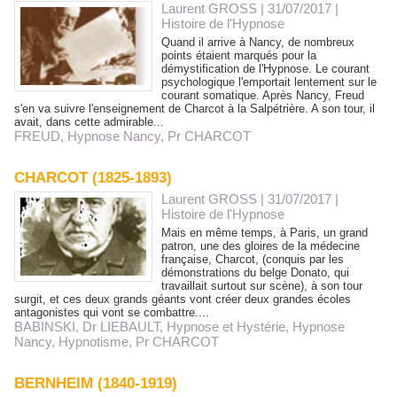
Laurent GROSS
| 31/07/2017
|
Histoire de l'Hypnose
Quand il arrive à Nancy, de nombreux
points étaient marqués pour la
démystification de l'Hypnose. Le courant
psychologique l'emportait lentement sur le
courant somatique. Après Nancy, Freud
s'en va suivre l'enseignement de Charcot à la Salpétrière. A son tour, il
avait, dans cette admirable...
FREUD
,
Hypnose Nancy
,
Pr CHARCOT
CHARCOT (1825-1893)
Laurent GROSS
| 31/07/2017
|
Histoire de l'Hypnose
Mais en même temps, à Paris, un grand
patron, une des gloires de la médecine
française, Charcot, (conquis par les
démonstrations du belge Donato, qui
travaillait surtout sur scène), à son tour
surgit, et ces deux grands géants vont créer deux grandes écoles
antagonistes qui vont se combattre....
BABINSKI
,
Dr LIEBAULT
,
Hypnose et Hystérie
,
Hypnose
Nancy
,
Hypnotisme
,
Pr CHARCOT
BERNHEIM (1840-1919)