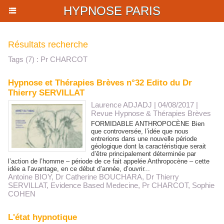
HYPNOSE PARIS
Résultats recherche
Tags (7) : Pr CHARCOT
Hypnose et Thérapies Brèves n°32 Edito du Dr
Thierry SERVILLAT
Laurence ADJADJ
| 04/08/2017
|
Revue Hypnose & Thérapies Brèves
FORMIDABLE ANTHROPOCÈNE Bien
que controversée, l’idée que nous
entrerions dans une nouvelle période
géologique dont la caractéristique serait
d’être principalement déterminée par
l’action de l’homme – période de ce fait appelée Anthropocène – cette
idée a l’avantage, en ce début d’année, d’ouvrir...
Antoine BIOY
,
Dr Catherine BOUCHARA
,
Dr Thierry
SERVILLAT
,
Evidence Based Medecine
,
Pr CHARCOT
,
Sophie
COHEN
L'état hypnotique