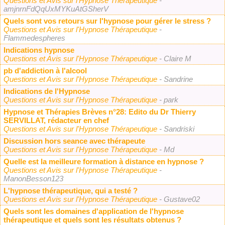
Questions et Avis sur l'Hypnose Thérapeutique
-
amjnrnFdQqUxMYKuAtGSherV
Quels sont vos retours sur l'hypnose pour gérer le stress ?
Questions et Avis sur l'Hypnose Thérapeutique
-
Flammedespheres
Indications hypnose
Questions et Avis sur l'Hypnose Thérapeutique
- Claire M
pb d'addiction à l'alcool
Questions et Avis sur l'Hypnose Thérapeutique
- Sandrine
Indications de l'Hypnose
Questions et Avis sur l'Hypnose Thérapeutique
- park
Hypnose et Thérapies Brèves n°28: Edito du Dr Thierry
SERVILLAT, rédacteur en chef
Questions et Avis sur l'Hypnose Thérapeutique
- Sandriski
Discussion hors seance avec thérapeute
Questions et Avis sur l'Hypnose Thérapeutique
- Md
Quelle est la meilleure formation à distance en hypnose ?
Questions et Avis sur l'Hypnose Thérapeutique
-
ManonBesson123
L'hypnose thérapeutique, qui a testé ?
Questions et Avis sur l'Hypnose Thérapeutique
- Gustave02
Quels sont les domaines d'application de l'hypnose
thérapeutique et quels sont les résultats obtenus ?