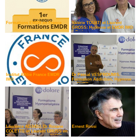
Formations EMDR en France
Valérie TOUATI et Laurent
GROSS: Hypnose et EMDR IMO
à Paris
Institut Affilié France EMDR
Dr Pascal VESPROUMIS.
IMO
Formation Addiction, Hypnose
et EMDR
Laurence ADJADJ, Dr Roxane
Ernest Rossi
COLETTE et Laurent GROSS en
Formation Hypnose et EMDR-