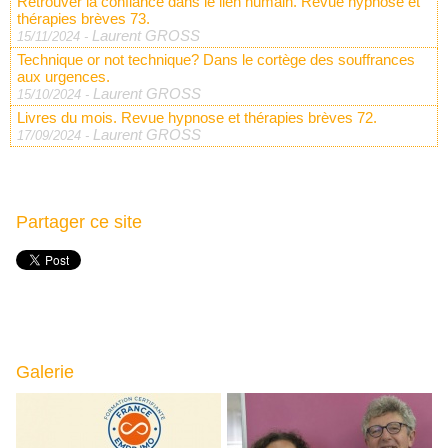
Retrouver la confiance dans le lien humain. Revue hypnose et
thérapies brèves 73.
Laurent GROSS
15/11/2024
-
Technique or not technique? Dans le cortège des souffrances
aux urgences.
Laurent GROSS
15/10/2024
-
Livres du mois. Revue hypnose et thérapies brèves 72.
Laurent GROSS
17/09/2024
-
Partager ce site
Galerie