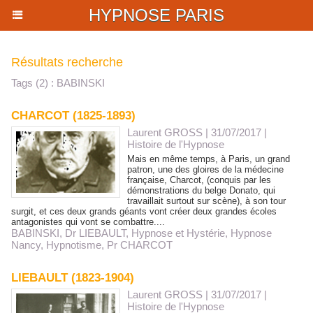
HYPNOSE PARIS
Résultats recherche
Tags (2) : BABINSKI
CHARCOT (1825-1893)
Laurent GROSS
| 31/07/2017
|
Histoire de l'Hypnose
Mais en même temps, à Paris, un grand
patron, une des gloires de la médecine
française, Charcot, (conquis par les
démonstrations du belge Donato, qui
travaillait surtout sur scène), à son tour
surgit, et ces deux grands géants vont créer deux grandes écoles
antagonistes qui vont se combattre....
BABINSKI
,
Dr LIEBAULT
,
Hypnose et Hystérie
,
Hypnose
Nancy
,
Hypnotisme
,
Pr CHARCOT
LIEBAULT (1823-1904)
Laurent GROSS
| 31/07/2017
|
Histoire de l'Hypnose