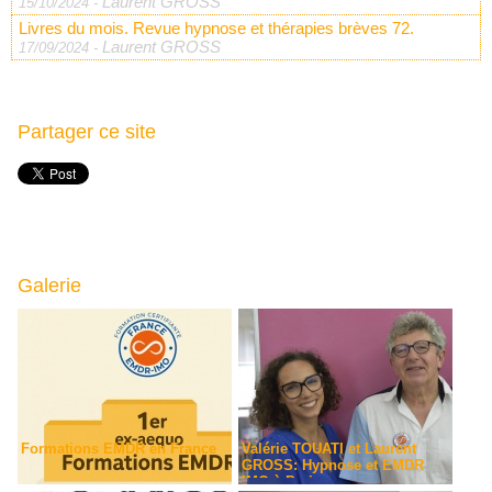
Laurent GROSS
15/10/2024
-
Livres du mois. Revue hypnose et thérapies brèves 72.
Laurent GROSS
17/09/2024
-
Partager ce site
Galerie
Formations EMDR en France
Valérie TOUATI et Laurent
GROSS: Hypnose et EMDR
IMO à Paris