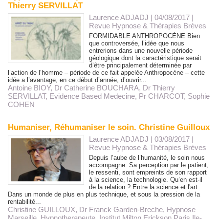
Thierry SERVILLAT
Laurence ADJADJ | 04/08/2017
|
Revue Hypnose & Thérapies Brèves
FORMIDABLE ANTHROPOCÈNE Bien
que controversée, l’idée que nous
entrerions dans une nouvelle période
géologique dont la caractéristique serait
d’être principalement déterminée par
l’action de l’homme – période de ce fait appelée Anthropocène – cette
idée a l’avantage, en ce début d’année, d’ouvrir...
Antoine BIOY
,
Dr Catherine BOUCHARA
,
Dr Thierry
SERVILLAT
,
Evidence Based Medecine
,
Pr CHARCOT
,
Sophie
COHEN
Humaniser, Réhumaniser le soin. Christine Guilloux
Laurence ADJADJ | 03/08/2017
|
Revue Hypnose & Thérapies Brèves
Depuis l’aube de l’humanité, le soin nous
accompagne. Sa perception par le patient,
le ressenti, sont empreints de son rapport
à la science, la technologie. Qu’en est-il
de la relation ? Entre la science et l'art
Dans un monde de plus en plus technique, et sous la pression de la
rentabilité...
Christine GUILLOUX
,
Dr Franck Garden-Breche
,
Hypnose
Marseille
,
Hypnotherapeute
,
Institut Milton Erickson Paris Ile-