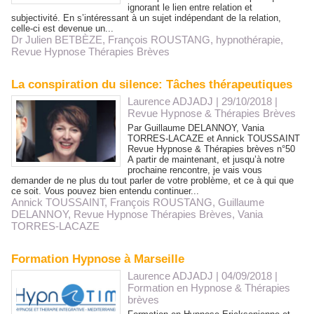
ignorant le lien entre relation et
subjectivité. En s’intéressant à un sujet indépendant de la relation,
celle-ci est devenue un...
Dr Julien BETBÈZE
,
François ROUSTANG
,
hypnothérapie
,
Revue Hypnose Thérapies Brèves
La conspiration du silence: Tâches thérapeutiques
Laurence ADJADJ | 29/10/2018
|
Revue Hypnose & Thérapies Brèves
Par Guillaume DELANNOY, Vania
TORRES-LACAZE et Annick TOUSSAINT
Revue Hypnose & Thérapies brèves n°50
A partir de maintenant, et jusqu’à notre
prochaine rencontre, je vais vous
demander de ne plus du tout parler de votre problème, et ce à qui que
ce soit. Vous pouvez bien entendu continuer...
Annick TOUSSAINT
,
François ROUSTANG
,
Guillaume
DELANNOY
,
Revue Hypnose Thérapies Brèves
,
Vania
TORRES-LACAZE
Formation Hypnose à Marseille
Laurence ADJADJ | 04/09/2018
|
Formation en Hypnose & Thérapies
brèves