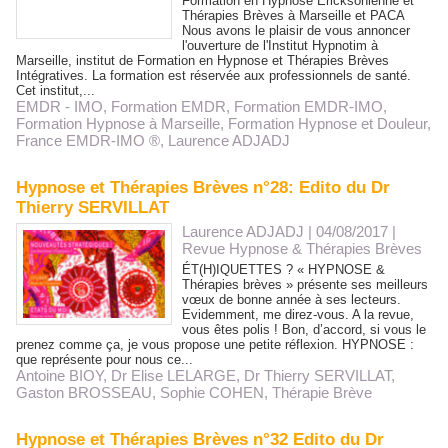
Formation en Hypnose Ericksonienne et
Thérapies Brèves à Marseille et PACA
Nous avons le plaisir de vous annoncer
l'ouverture de l'Institut Hypnotim à
Marseille, institut de Formation en Hypnose et Thérapies Brèves
Intégratives. La formation est réservée aux professionnels de santé.
Cet institut,...
EMDR - IMO
,
Formation EMDR
,
Formation EMDR-IMO
,
Formation Hypnose à Marseille
,
Formation Hypnose et Douleur
,
France EMDR-IMO ®
,
Laurence ADJADJ
Hypnose et Thérapies Brèves n°28: Edito du Dr
Thierry SERVILLAT
Laurence ADJADJ | 04/08/2017
|
Revue Hypnose & Thérapies Brèves
ÉT(H)IQUETTES ? « HYPNOSE &
Thérapies brèves » présente ses meilleurs
vœux de bonne année à ses lecteurs.
Evidemment, me direz-vous. A la revue,
vous êtes polis ! Bon, d’accord, si vous le
prenez comme ça, je vous propose une petite réflexion. HYPNOSE :
que représente pour nous ce...
Antoine BIOY
,
Dr Elise LELARGE
,
Dr Thierry SERVILLAT
,
Gaston BROSSEAU
,
Sophie COHEN
,
Thérapie Brève
Hypnose et Thérapies Brèves n°32 Edito du Dr