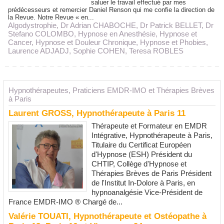
saluer le travail effectué par mes
prédécesseurs et remercier Daniel Renson qui me confie la direction de
la Revue. Notre Revue « en...
Algodystrophie
,
Dr Adrian CHABOCHE
,
Dr Patrick BELLET
,
Dr
Stefano COLOMBO
,
Hypnose en Anesthésie
,
Hypnose et
Cancer
,
Hypnose et Douleur Chronique
,
Hypnose et Phobies
,
Laurence ADJADJ
,
Sophie COHEN
,
Teresa ROBLES
Hypnothérapeutes, Praticiens EMDR-IMO et Thérapies Brèves
à Paris
Laurent GROSS, Hypnothérapeute à Paris 11
Thérapeute et Formateur en EMDR
Intégrative, Hypnothérapeute à Paris,
Titulaire du Certificat Européen
d'Hypnose (ESH) Président du
CHTIP, Collège d'Hypnose et
Thérapies Brèves de Paris Président
de l'Institut In-Dolore à Paris, en
hypnoanalgésie Vice-Président de
France EMDR-IMO ® Chargé de...
Valérie TOUATI, Hypnothérapeute et Ostéopathe à