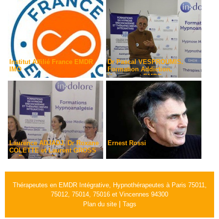
Institut Affilié France EMDR
Dr Pascal VESPROUMIS.
IMO
Formation Addiction,
Hypnose et EMDR
Laurence ADJADJ, Dr Roxane
Ernest Rossi
COLETTE et Laurent GROSS
en Formation Hypnose et
EMDR-IMO. L'Institut
Hypnotim avec l'Institut In-
Dolore et le CHTIP à Paris
Thérapeutes en EMDR Intégrative, Hypnothérapeutes à Paris 75011,
75012, 75014, 75016 et Vincennes 94300
|
Plan du site
Tags