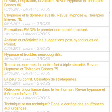
Le vide, l'inspiration, la vacuité. Revue Hypnose et Thérapies
Brèves 80.
Laurent GROSS
01/04/2026
-
L'hypnose et le dormeur éveillé. Revue Hypnose & Thérapies
Brèves 78.
Laurent GROSS
08/03/2026
-
Formations EMDR: le premier comparatif structuré.
Laurent GROSS
20/11/2025
-
Asthme et créativité: les suggestions post-hypnotiques de
Proust.
Laurent GROSS
01/08/2025
-
Hypnose et troubles neurocognitifs.
Laurent GROSS
30/04/2025
-
Trouble du sommeil. Le coffre-fort à triple sécurité. Revue
Hypnose et Thérapies Brèves 75.
Laurent GROSS
24/04/2025
-
La peur du conflit. Utilisation de stratagèmes.
Laurent GROSS
17/04/2025
-
Retrouver la confiance dans le lien humain. Revue hypnose et
thérapies brèves 73.
Laurent GROSS
15/11/2024
-
Technique or not technique? Dans le cortège des souffrances
aux urgences.