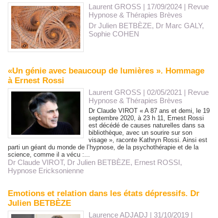
Laurent GROSS
| 17/09/2024
|
Revue
Hypnose & Thérapies Brèves
Dr Julien BETBÈZE
,
Dr Marc GALY
,
Sophie COHEN
«Un génie avec beaucoup de lumières ». Hommage
à Ernest Rossi
Laurent GROSS
| 02/05/2021
|
Revue
Hypnose & Thérapies Brèves
Dr Claude VIROT « A 87 ans et demi, le 19
septembre 2020, à 23 h 11, Ernest Rossi
est décédé de causes naturelles dans sa
bibliothèque, avec un sourire sur son
visage », raconte Kathryn Rossi. Ainsi est
parti un géant du monde de l’hypnose, de la psychothérapie et de la
science, comme il a vécu :...
Dr Claude VIROT
,
Dr Julien BETBÈZE
,
Ernest ROSSI
,
Hypnose Ericksonienne
Emotions et relation dans les états dépressifs. Dr
Julien BETBÈZE
Laurence ADJADJ
| 31/10/2019
|