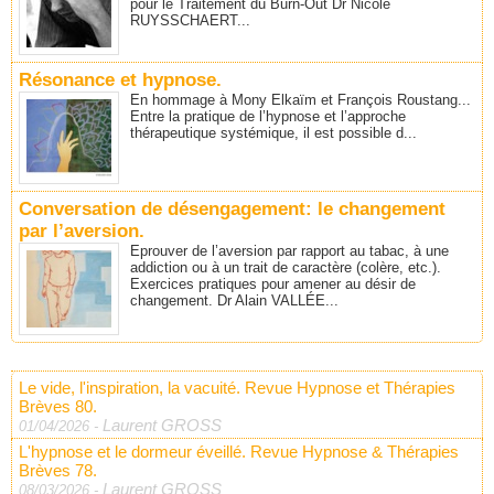
pour le Traitement du Burn-Out Dr Nicole
RUYSSCHAERT...
Résonance et hypnose.
En hommage à Mony Elkaïm et François Roustang...
Entre la pratique de l’hypnose et l’approche
thérapeutique systémique, il est possible d...
Conversation de désengagement: le changement
par l’aversion.
Eprouver de l’aversion par rapport au tabac, à une
addiction ou à un trait de caractère (colère, etc.).
Exercices pratiques pour amener au désir de
changement. Dr Alain VALLÉE...
Le vide, l'inspiration, la vacuité. Revue Hypnose et Thérapies
Brèves 80.
Laurent GROSS
01/04/2026
-
L'hypnose et le dormeur éveillé. Revue Hypnose & Thérapies
Brèves 78.
Laurent GROSS
08/03/2026
-