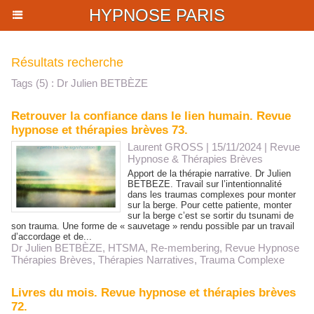
HYPNOSE PARIS
Résultats recherche
Tags (5) : Dr Julien BETBÈZE
Retrouver la confiance dans le lien humain. Revue
hypnose et thérapies brèves 73.
Laurent GROSS
| 15/11/2024
|
Revue
Hypnose & Thérapies Brèves
Apport de la thérapie narrative. Dr Julien
BETBEZE. Travail sur l’intentionnalité
dans les traumas complexes pour monter
sur la berge. Pour cette patiente, monter
sur la berge c’est se sortir du tsunami de
son trauma. Une forme de « sauvetage » rendu possible par un travail
d’accordage et de...
Dr Julien BETBÈZE
,
HTSMA
,
Re-membering
,
Revue Hypnose
Thérapies Brèves
,
Thérapies Narratives
,
Trauma Complexe
Livres du mois. Revue hypnose et thérapies brèves
72.