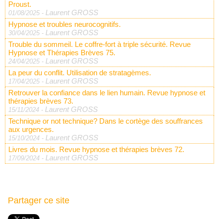
Proust.
Laurent GROSS
01/08/2025
-
Hypnose et troubles neurocognitifs.
Laurent GROSS
30/04/2025
-
Trouble du sommeil. Le coffre-fort à triple sécurité. Revue
Hypnose et Thérapies Brèves 75.
Laurent GROSS
24/04/2025
-
La peur du conflit. Utilisation de stratagèmes.
Laurent GROSS
17/04/2025
-
Retrouver la confiance dans le lien humain. Revue hypnose et
thérapies brèves 73.
Laurent GROSS
15/11/2024
-
Technique or not technique? Dans le cortège des souffrances
aux urgences.
Laurent GROSS
15/10/2024
-
Livres du mois. Revue hypnose et thérapies brèves 72.
Laurent GROSS
17/09/2024
-
Partager ce site