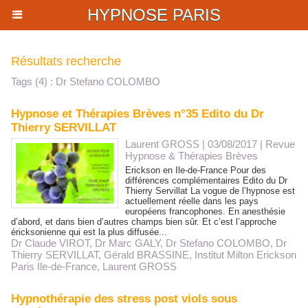
HYPNOSE PARIS
Résultats recherche
Tags (4) : Dr Stefano COLOMBO
Hypnose et Thérapies Brèves n°35 Edito du Dr
Thierry SERVILLAT
Laurent GROSS
| 03/08/2017
|
Revue
Hypnose & Thérapies Brèves
Erickson en Ile-de-France Pour des
différences complémentaires Edito du Dr
Thierry Servillat La vogue de l’hypnose est
actuellement réelle dans les pays
européens francophones. En anesthésie
d’abord, et dans bien d’autres champs bien sûr. Et c’est l’approche
éricksonienne qui est la plus diffusée...
Dr Claude VIROT
,
Dr Marc GALY
,
Dr Stefano COLOMBO
,
Dr
Thierry SERVILLAT
,
Gérald BRASSINE
,
Institut Milton Erickson
Paris Ile-de-France
,
Laurent GROSS
Hypnothérapie des stress post viols sous