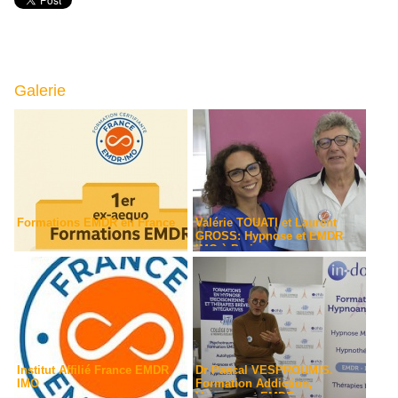
Galerie
Formations EMDR en France
Valérie TOUATI et Laurent
GROSS: Hypnose et EMDR
IMO à Paris
Institut Affilié France EMDR
Dr Pascal VESPROUMIS.
IMO
Formation Addiction,
Hypnose et EMDR