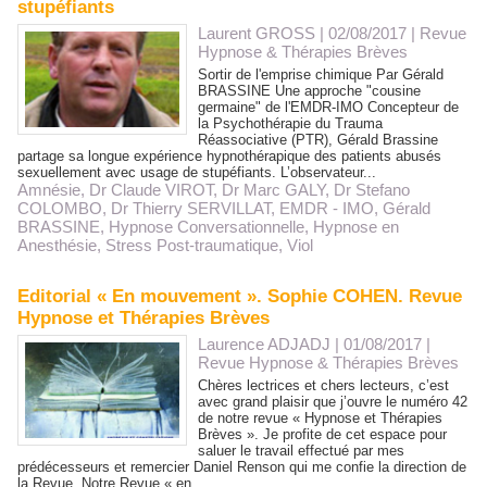
stupéfiants
Laurent GROSS
| 02/08/2017
|
Revue
Hypnose & Thérapies Brèves
Sortir de l'emprise chimique Par Gérald
BRASSINE Une approche "cousine
germaine" de l'EMDR-IMO Concepteur de
la Psychothérapie du Trauma
Réassociative (PTR), Gérald Brassine
partage sa longue expérience hypnothérapique des patients abusés
sexuellement avec usage de stupéfiants. L’observateur...
Amnésie
,
Dr Claude VIROT
,
Dr Marc GALY
,
Dr Stefano
COLOMBO
,
Dr Thierry SERVILLAT
,
EMDR - IMO
,
Gérald
BRASSINE
,
Hypnose Conversationnelle
,
Hypnose en
Anesthésie
,
Stress Post-traumatique
,
Viol
Editorial « En mouvement ». Sophie COHEN. Revue
Hypnose et Thérapies Brèves
Laurence ADJADJ
| 01/08/2017
|
Revue Hypnose & Thérapies Brèves
Chères lectrices et chers lecteurs, c’est
avec grand plaisir que j’ouvre le numéro 42
de notre revue « Hypnose et Thérapies
Brèves ». Je profite de cet espace pour
saluer le travail effectué par mes
prédécesseurs et remercier Daniel Renson qui me confie la direction de
la Revue. Notre Revue « en...