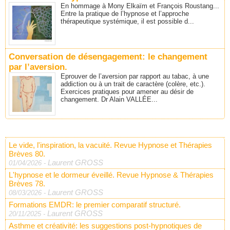
En hommage à Mony Elkaïm et François Roustang...
Entre la pratique de l’hypnose et l’approche
thérapeutique systémique, il est possible d...
Conversation de désengagement: le changement
par l’aversion.
Eprouver de l’aversion par rapport au tabac, à une
addiction ou à un trait de caractère (colère, etc.).
Exercices pratiques pour amener au désir de
changement. Dr Alain VALLÉE...
Le vide, l'inspiration, la vacuité. Revue Hypnose et Thérapies
Brèves 80.
Laurent GROSS
01/04/2026
-
L'hypnose et le dormeur éveillé. Revue Hypnose & Thérapies
Brèves 78.
Laurent GROSS
08/03/2026
-
Formations EMDR: le premier comparatif structuré.
Laurent GROSS
20/11/2025
-
Asthme et créativité: les suggestions post-hypnotiques de