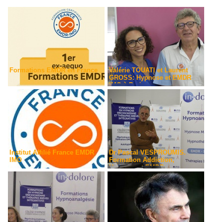
Formations EMDR en France
Valérie TOUATI et Laurent
GROSS: Hypnose et EMDR
IMO à Paris
Institut Affilié France EMDR
Dr Pascal VESPROUMIS.
IMO
Formation Addiction,
Hypnose et EMDR