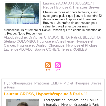
Laurence ADJADJ
| 01/08/2017
|
Revue Hypnose & Thérapies Brèves
Chères lectrices et chers lecteurs, c’est
avec grand plaisir que j’ouvre le numéro 42
de notre revue « Hypnose et Thérapies
Brèves ». Je profite de cet espace pour
saluer le travail effectué par mes
prédécesseurs et remercier Daniel Renson qui me confie la direction de
la Revue. Notre Revue « en...
Algodystrophie
,
Dr Adrian CHABOCHE
,
Dr Patrick BELLET
,
Dr
Stefano COLOMBO
,
Hypnose en Anesthésie
,
Hypnose et
Cancer
,
Hypnose et Douleur Chronique
,
Hypnose et Phobies
,
Laurence ADJADJ
,
Sophie COHEN
,
Teresa ROBLES
Hypnothérapeutes, Praticiens EMDR-IMO et Thérapies Brèves
à Paris
Laurent GROSS, Hypnothérapeute à Paris 11
Thérapeute et Formateur en EMDR
Intégrative, Hypnothérapeute à Paris,