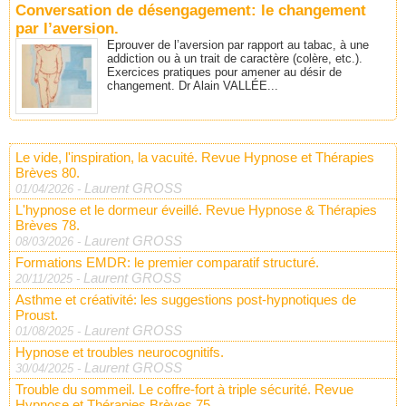
Conversation de désengagement: le changement
par l’aversion.
Eprouver de l’aversion par rapport au tabac, à une
addiction ou à un trait de caractère (colère, etc.).
Exercices pratiques pour amener au désir de
changement. Dr Alain VALLÉE...
Le vide, l'inspiration, la vacuité. Revue Hypnose et Thérapies
Brèves 80.
Laurent GROSS
01/04/2026
-
L'hypnose et le dormeur éveillé. Revue Hypnose & Thérapies
Brèves 78.
Laurent GROSS
08/03/2026
-
Formations EMDR: le premier comparatif structuré.
Laurent GROSS
20/11/2025
-
Asthme et créativité: les suggestions post-hypnotiques de
Proust.
Laurent GROSS
01/08/2025
-
Hypnose et troubles neurocognitifs.
Laurent GROSS
30/04/2025
-
Trouble du sommeil. Le coffre-fort à triple sécurité. Revue
Hypnose et Thérapies Brèves 75.