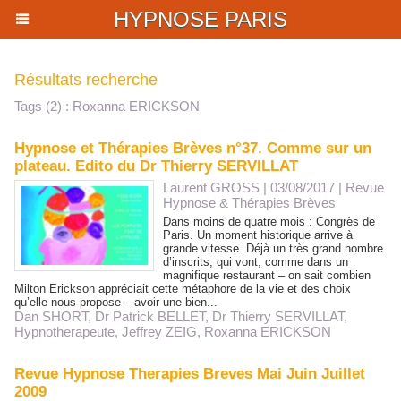
HYPNOSE PARIS
Résultats recherche
Tags (2) : Roxanna ERICKSON
Hypnose et Thérapies Brèves n°37. Comme sur un
plateau. Edito du Dr Thierry SERVILLAT
Laurent GROSS
| 03/08/2017
|
Revue
Hypnose & Thérapies Brèves
Dans moins de quatre mois : Congrès de
Paris. Un moment historique arrive à
grande vitesse. Déjà un très grand nombre
d’inscrits, qui vont, comme dans un
magnifique restaurant – on sait combien
Milton Erickson appréciait cette métaphore de la vie et des choix
qu’elle nous propose – avoir une bien...
Dan SHORT
,
Dr Patrick BELLET
,
Dr Thierry SERVILLAT
,
Hypnotherapeute
,
Jeffrey ZEIG
,
Roxanna ERICKSON
Revue Hypnose Therapies Breves Mai Juin Juillet
2009