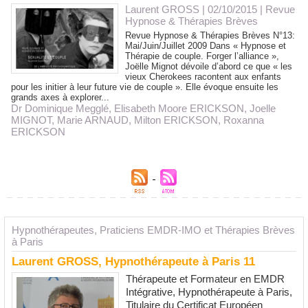
Laurent GROSS
| 02/10/2015
|
Revue
Hypnose & Thérapies Brèves
Revue Hypnose & Thérapies Brèves N°13:
Mai/Juin/Juillet 2009 Dans « Hypnose et
Thérapie de couple. Forger l’alliance »,
Joëlle Mignot dévoile d’abord ce que « les
vieux Cherokees racontent aux enfants
pour les initier à leur future vie de couple ». Elle évoque ensuite les
grands axes à explorer...
Dr Dominique Megglé
,
Elisabeth Moore ERICKSON
,
Joelle
MIGNOT
,
Marie ARNAUD
,
Milton ERICKSON
,
Roxanna
ERICKSON
Hypnothérapeutes, Praticiens EMDR-IMO et Thérapies Brèves
à Paris
Laurent GROSS, Hypnothérapeute à Paris 11
Thérapeute et Formateur en EMDR
Intégrative, Hypnothérapeute à Paris,
Titulaire du Certificat Européen