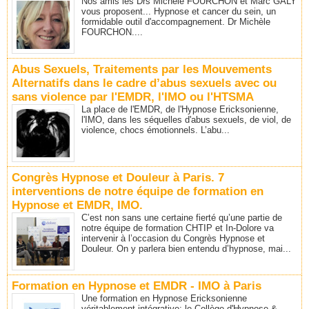
Nos amis les Drs Michèle FOURCHON et Marc GALY
vous proposent... Hypnose et cancer du sein, un
formidable outil d'accompagnement. Dr Michèle
FOURCHON....
Abus Sexuels, Traitements par les Mouvements
Alternatifs dans le cadre d’abus sexuels avec ou
sans violence par l'EMDR, l'IMO ou l'HTSMA
La place de l'EMDR, de l'Hypnose Ericksonienne,
l'IMO, dans les séquelles d'abus sexuels, de viol, de
violence, chocs émotionnels. L’abu...
Congrès Hypnose et Douleur à Paris. 7
interventions de notre équipe de formation en
Hypnose et EMDR, IMO.
C’est non sans une certaine fierté qu’une partie de
notre équipe de formation CHTIP et In-Dolore va
intervenir à l’occasion du Congrès Hypnose et
Douleur. On y parlera bien entendu d’hypnose, mai...
Formation en Hypnose et EMDR - IMO à Paris
Une formation en Hypnose Ericksonienne
véritablement intégrative: le Collège d'Hypnose &