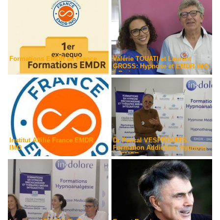
Formations EMDR en France
Valérie TOUATI et Laurent
GROSS: Hypnose et EMDR IMO
à Paris
Institut Affilié France EMDR
Dr Pascal VESPROUMIS.
IMO
Formation Addiction, Hypnose
et EMDR