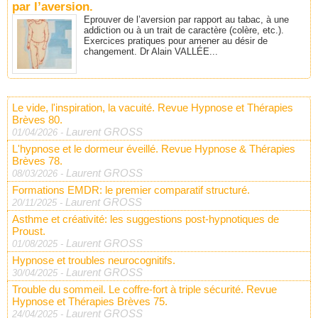
par l’aversion.
Eprouver de l’aversion par rapport au tabac, à une
addiction ou à un trait de caractère (colère, etc.).
Exercices pratiques pour amener au désir de
changement. Dr Alain VALLÉE...
Le vide, l'inspiration, la vacuité. Revue Hypnose et Thérapies
Brèves 80.
Laurent GROSS
01/04/2026
-
L'hypnose et le dormeur éveillé. Revue Hypnose & Thérapies
Brèves 78.
Laurent GROSS
08/03/2026
-
Formations EMDR: le premier comparatif structuré.
Laurent GROSS
20/11/2025
-
Asthme et créativité: les suggestions post-hypnotiques de
Proust.
Laurent GROSS
01/08/2025
-
Hypnose et troubles neurocognitifs.
Laurent GROSS
30/04/2025
-
Trouble du sommeil. Le coffre-fort à triple sécurité. Revue
Hypnose et Thérapies Brèves 75.
Laurent GROSS
24/04/2025
-