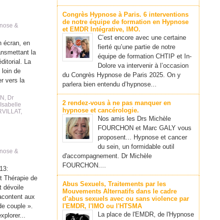
Congrès Hypnose à Paris. 6 interventions
de notre équipe de formation en Hypnose
nose &
et EMDR Intégrative, IMO.
C’est encore avec une certaine
 écran, en
fierté qu’une partie de notre
ansmettant la
équipe de formation CHTIP et In-
ditorial. La
Dolore va intervenir à l’occasion
 loin de
du Congrès Hypnose de Paris 2025. On y
r vers la
parlera bien entendu d’hypnose...
IN
,
Dr
2 rendez-vous à ne pas manquer en
 Isabelle
hypnose et cancérologie.
RVILLAT
,
Nos amis les Drs Michèle
FOURCHON et Marc GALY vous
proposent... Hypnose et cancer
du sein, un formidable outil
nose &
d'accompagnement. Dr Michèle
FOURCHON....
13:
t Thérapie de
Abus Sexuels, Traitements par les
t dévoile
Mouvements Alternatifs dans le cadre
acontent aux
d’abus sexuels avec ou sans violence par
 de couple ».
l'EMDR, l'IMO ou l'HTSMA
La place de l'EMDR, de l'Hypnose
xplorer...