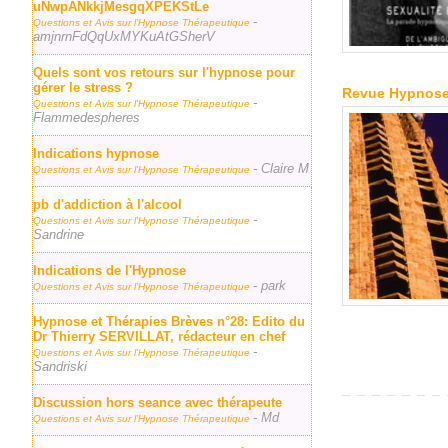
uNwpANkkjMesgqXPEKStLe
-
Questions et Avis sur l'Hypnose Thérapeutique
amjnrnFdQqUxMYKuAtGSherV
Quels sont vos retours sur l'hypnose pour
gérer le stress ?
Revue Hypnose 
-
Questions et Avis sur l'Hypnose Thérapeutique
Flammedespheres
Indications hypnose
- Claire M
Questions et Avis sur l'Hypnose Thérapeutique
pb d'addiction à l'alcool
-
Questions et Avis sur l'Hypnose Thérapeutique
Sandrine
Indications de l'Hypnose
- park
Questions et Avis sur l'Hypnose Thérapeutique
Hypnose et Thérapies Brèves n°28: Edito du
Dr Thierry SERVILLAT, rédacteur en chef
-
Questions et Avis sur l'Hypnose Thérapeutique
Sandriski
Discussion hors seance avec thérapeute
- Md
Questions et Avis sur l'Hypnose Thérapeutique