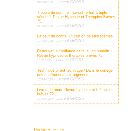
-
Laurent GROSS
30/04/2025
Trouble du sommeil. Le coffre-fort à triple
sécurité. Revue Hypnose et Thérapies Brèves
75.
-
Laurent GROSS
24/04/2025
La peur du conflit. Utilisation de stratagèmes.
-
Laurent GROSS
17/04/2025
Retrouver la confiance dans le lien humain.
Revue hypnose et thérapies brèves 73.
-
Laurent GROSS
15/11/2024
Technique or not technique? Dans le cortège
des souffrances aux urgences.
-
Laurent GROSS
15/10/2024
Livres du mois. Revue hypnose et thérapies
brèves 72.
-
Laurent GROSS
17/09/2024
Partager ce site