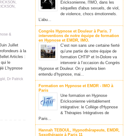
ERICKSON
,
Ericksonienne, l'IMO, dans les
ERICKSON
,
séquelles d'abus sexuels, de viol,
de violence, chocs émotionnels.
L’abu...
Congrès Hypnose et Douleur à Paris. 7
nose &
interventions de notre équipe de formation
en Hypnose et EMDR, IMO.
in Juillet
C’est non sans une certaine fierté
rofondeurs à la
qu’une partie de notre équipe de
llet Articles :
formation CHTIP et In-Dolore va
qui le
intervenir à l’occasion du Congrès
glé L’hypnose
Hypnose et Douleur. On y parlera bien
entendu d’hypnose, mai...
glé
,
Dr Patrick
Formation en Hypnose et EMDR - IMO à
Paris
Une formation en Hypnose
Ericksonienne véritablement
intégrative: le Collège d'Hypnose
& Thérapies Intégratives de
Paris...
Hannah TEBOUL, Hypnothérapeute, EMDR,
Sexothérapie à Paris 11