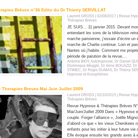
rapies Brèves n°36 Edito du Dr Thierry SERVILLAT
Laurent GROSS
| 02/08/2017
|
Revue Hyp
Thérapies Brèves
JE SUIS… 11 janvier 2015. Devant mon
entendant les sons de la télévision retr
marche parisienne, j’essaie d’écrire un é
marche de Charlie continue. Loin et pas
Nantes où j’habite. Comment me projete
période de parution de la revue,...
Antoine BIOY
,
Autohypnose
,
Dr Daniel QU
Dominique Megglé
,
Dr Irène BOUAZIZ
,
Dr
STIMEC
,
Dr Regis DUMAS
,
Dr Thierry SE
Hypnose et Acouphènes
Therapies Breves Mai Juin Juillet 2009
Laurent GROSS
| 02/10/2015
|
Revue Hyp
Thérapies Brèves
Revue Hypnose & Thérapies Brèves N°
Mai/Juin/Juillet 2009 Dans « Hypnose e
couple. Forger l’alliance », Joëlle Migno
d’abord ce que « les vieux Cherokees r
enfants pour les initier à leur future vie
Elle évoque ensuite les grands axes à e