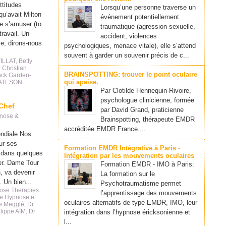
titudes
Lorsqu’une personne traverse un
qu’avait Milton
événement potentiellement
de s’amuser (to
traumatique (agression sexuelle,
ravail. Un
accident, violences
e, dirons-nous
psychologiques, menace vitale), elle s’attend
souvent à garder un souvenir précis de c...
ILLAT
,
Betty
 Christian
BRAINSPOTTING: trouver le point oculaire
nck Garden-
qui apaise.
BATESON
Par Clotilde Hennequin-Rivoire,
psychologue clinicienne, formée
 Chef
par David Grand, praticienne
nose &
Brainspotting, thérapeute EMDR
accréditée EMDR France....
ndiale Nos
ur ses
Formation EMDR Intégrative à Paris -
r dans quelques
Intégration par les mouvements oculaires
er. Dame Tour
Formation EMDR - IMO à Paris:
, va devenir
La formation sur le
 Un bien...
Psychotraumatisme permet
ose Therapies
l’apprentissage des mouvements
e Hypnose et
oculaires alternatifs de type EMDR, IMO, leur
e Megglé
,
Dr
ilippe AÏM
,
Dr
intégration dans l’hypnose éricksonienne et
l...