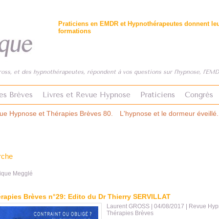
Praticiens en EMDR et Hypnothérapeutes donnent leur
formations
ss, et des hypnothérapeutes, répondent à vos questions sur l'hypnose, l'EMDR
es Brèves
Livres et Revue Hypnose
Praticiens
Congrès
s 80.
L'hypnose et le dormeur éveillé. Revue Hypnose & Thérapies B
rche
nique Megglé
rapies Brèves n°29: Edito du Dr Thierry SERVILLAT
Laurent GROSS
| 04/08/2017
|
Revue Hyp
Thérapies Brèves