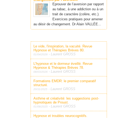
Eprouver de l’aversion par rapport
au tabac, à une addiction ou à un
trait de caractère (colère, etc.).
Exercices pratiques pour amener
au désir de changement. Dr Alain VALLÉE...
Le vide, l'inspiration, la vacuité. Revue
Hypnose et Thérapies Brèves 80.
-
Laurent GROSS
01/04/2026
L'hypnose et le dormeur éveillé. Revue
Hypnose & Thérapies Brèves 78.
-
Laurent GROSS
08/03/2026
Formations EMDR: le premier comparatif
structuré.
-
Laurent GROSS
20/11/2025
Asthme et créativité: les suggestions post-
hypnotiques de Proust.
-
Laurent GROSS
01/08/2025
Hypnose et troubles neurocognitifs.