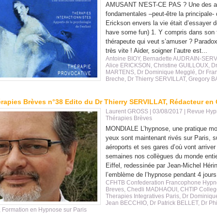
AMUSANT N'EST-CE PAS ? Une des at
fondamentales –peut-être la principale- 
Erickson envers la vie était d’essayer 
have some fun) 1. Y compris dans son t
thérapeute qui veut s’amuser ? Paradox
très vite ! Aider, soigner l’autre est...
Antoine BIOY
,
Bernadette AUDRAIN-SERV
Alice ERICKSON
,
Christine GUILLOUX
,
Dr
MARTENS
,
Dr Dominique Megglé
,
Dr Fra
Breche
,
Dr Thierry SERVILLAT
,
Gregory 
rapies Brèves n°38 Edito du Dr Thierry SERVILLAT, Rédacteur en
Laurent GROSS
| 03/08/2017
|
Revue Hyp
Thérapies Brèves
MONDIALE L’hypnose, une pratique mo
yeux sont maintenant rivés sur Paris, s
aéroports et ses gares d’où vont arrive
semaines nos collègues du monde enti
Eiffel, redessinée par Jean-Michel Hérin
l’emblème de l’hypnose pendant 4 jours.
CFHTB Confederation Francophone Hypn
Breves
,
Chedli MADHAOUI
,
CHTIP Colleg
Therapies Integratives Paris
,
Dr Dominiqu
Jean BECCHIO
,
Dr Patrick BELLET
,
Dr Ph
,
Formation en Hypnose sur Paris