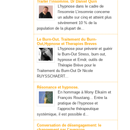
Traiter l'insomnie. Dr Daniel Quin
L'hypnose dans le cadre de
l'insomnie L’insomnie concerne
un adulte sur cinq et atteint plus
sévèrement 10 % de la
population de la plupart de...
Le Burn-Out. Traitement du Burn-
Out,Hypnose et Therapies Breves
L'hypnose pour prévenir et guérir
le Burn-Out Stress, burn out,
hypnose et Emdr, outils de
Thérapie Brève pour le
Traitement du Burn-Out Dr Nicole
RUYSSCHAERT...
Résonance et hypnose.
En hommage à Mony Elkaïm et
François Roustang... Entre la
pratique de l’hypnose et
l’approche thérapeutique
systémique, il est possible d...
Conversation de désengagement: le
changement par l’aversion.