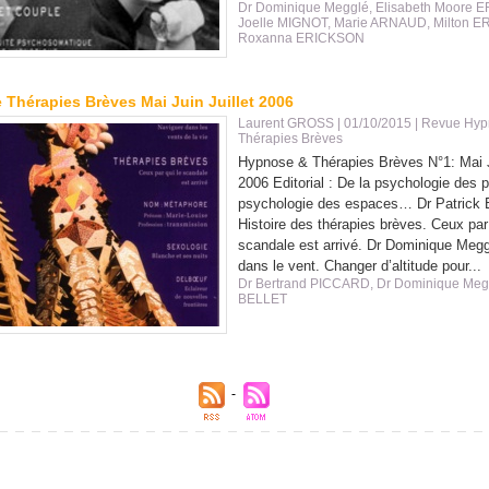
Dr Dominique Megglé
,
Elisabeth Moore 
Joelle MIGNOT
,
Marie ARNAUD
,
Milton 
Roxanna ERICKSON
Thérapies Brèves Mai Juin Juillet 2006
Laurent GROSS
| 01/10/2015
|
Revue Hyp
Thérapies Brèves
Hypnose & Thérapies Brèves N°1: Mai Ju
2006 Editorial : De la psychologie des p
psychologie des espaces… Dr Patrick Be
Histoire des thérapies brèves. Ceux par 
scandale est arrivé. Dr Dominique Meg
dans le vent. Changer d’altitude pour...
Dr Bertrand PICCARD
,
Dr Dominique Meg
BELLET