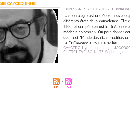
IE CAYCEDIENNE
Laurent GROSS
| 30/07/2017
|
Histoire de
La sophrologie est une école nouvelle qu
différents états de la conscience. Elle 
1960, et son père en est le Dr Alphons
médecin colombien. On peut donner com
que c'est "l'étude des états modifiés d
Le Dr Caycedo a voulu laver les...
CAYCEDO
,
Hypno-sophrologie
,
JACOBS
CHERCHEVE
,
SCHULTZ
,
Sophrologie