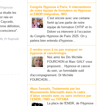
Congrès Hypnose à Paris. 6 interventions
 l'Hypnose
de notre équipe de formation en Hypnose
i étudie les
et EMDR Intégrative, IMO.
est née en
C’est encore avec une certaine
o Caycedo,
fierté qu’une partie de notre
me définition,
équipe de formation CHTIP et In-
e conscience".
Dolore va intervenir à l’occasion
du Congrès Hypnose de Paris 2025. On y
ON
,
Pr Raphaêl
parlera bien entendu d’hypnose...
2 rendez-vous à ne pas manquer en
hypnose et cancérologie.
Nos amis les Drs Michèle
FOURCHON et Marc GALY vous
proposent... Hypnose et cancer
du sein, un formidable outil
d'accompagnement. Dr Michèle
FOURCHON....
Abus Sexuels, Traitements par les
Mouvements Alternatifs dans le cadre
d’abus sexuels avec ou sans violence par
l'EMDR, l'IMO ou l'HTSMA
La place de l'EMDR, de l'Hypnose