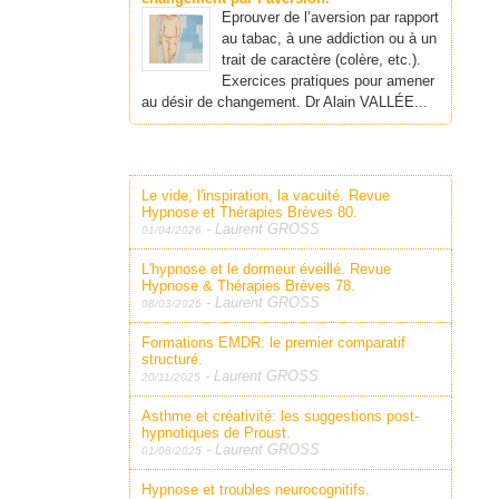
Eprouver de l’aversion par rapport
au tabac, à une addiction ou à un
trait de caractère (colère, etc.).
Exercices pratiques pour amener
au désir de changement. Dr Alain VALLÉE...
Le vide, l'inspiration, la vacuité. Revue
Hypnose et Thérapies Brèves 80.
-
Laurent GROSS
01/04/2026
L'hypnose et le dormeur éveillé. Revue
Hypnose & Thérapies Brèves 78.
-
Laurent GROSS
08/03/2026
Formations EMDR: le premier comparatif
structuré.
-
Laurent GROSS
20/11/2025
Asthme et créativité: les suggestions post-
hypnotiques de Proust.
-
Laurent GROSS
01/08/2025
Hypnose et troubles neurocognitifs.