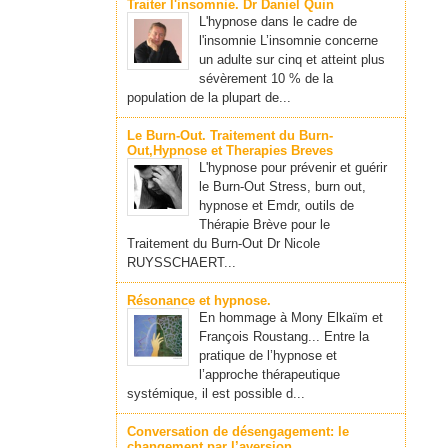
Traiter l'insomnie. Dr Daniel Quin
L'hypnose dans le cadre de
l'insomnie L’insomnie concerne
un adulte sur cinq et atteint plus
sévèrement 10 % de la
population de la plupart de...
Le Burn-Out. Traitement du Burn-
Out,Hypnose et Therapies Breves
L'hypnose pour prévenir et guérir
le Burn-Out Stress, burn out,
hypnose et Emdr, outils de
Thérapie Brève pour le
Traitement du Burn-Out Dr Nicole
RUYSSCHAERT...
Résonance et hypnose.
En hommage à Mony Elkaïm et
François Roustang... Entre la
pratique de l’hypnose et
l’approche thérapeutique
systémique, il est possible d...
Conversation de désengagement: le
changement par l’aversion.