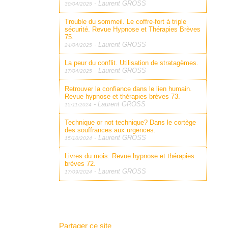
-
Laurent GROSS
30/04/2025
Trouble du sommeil. Le coffre-fort à triple
sécurité. Revue Hypnose et Thérapies Brèves
75.
-
Laurent GROSS
24/04/2025
La peur du conflit. Utilisation de stratagèmes.
-
Laurent GROSS
17/04/2025
Retrouver la confiance dans le lien humain.
Revue hypnose et thérapies brèves 73.
-
Laurent GROSS
15/11/2024
Technique or not technique? Dans le cortège
des souffrances aux urgences.
-
Laurent GROSS
15/10/2024
Livres du mois. Revue hypnose et thérapies
brèves 72.
-
Laurent GROSS
17/09/2024
Partager ce site