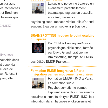
on par auto-
Lorsqu’une personne traverse un
 des recherches
événement potentiellement
gt et Brodman
traumatique (agression sexuelle,
t observés que
accident, violences
psychologiques, menace vitale), elle s’attend
CHULTZ
souvent à garder un souvenir précis de c...
BRAINSPOTTING: trouver le point oculaire
qui apaise.
Par Clotilde Hennequin-Rivoire,
psychologue clinicienne, formée
par David Grand, praticienne
 l'Hypnose
Brainspotting, thérapeute EMDR
coïncide dans
accréditée EMDR France....
eut cependant
te idée de
Formation EMDR Intégrative à Paris -
se. Refusant
Intégration par les mouvements oculaires
ques, elle
Formation EMDR - IMO à Paris:
La formation sur le
Psychotraumatisme permet
l’apprentissage des mouvements
oculaires alternatifs de type EMDR, IMO, leur
intégration dans l’hypnose éricksonienne et
l...