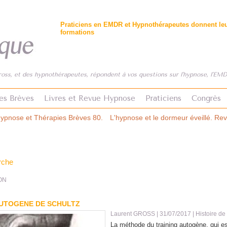
Praticiens en EMDR et Hypnothérapeutes donnent leur
formations
ss, et des hypnothérapeutes, répondent à vos questions sur l'hypnose, l'EMDR
es Brèves
Livres et Revue Hypnose
Praticiens
Congrès
 80.
L'hypnose et le dormeur éveillé. Revue Hypnose & Thérapies Brè
rche
SON
AUTOGENE DE SCHULTZ
Laurent GROSS
| 31/07/2017
|
Histoire de
La méthode du training autogène, qui e