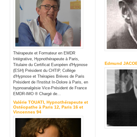
Thérapeute et Formateur en EMDR
Intégrative, Hypnothérapeute à Paris,
Edmund JACOBSO
Titulaire du Certificat Européen d'Hypnose
(ESH) Président du CHTIP, Collège
d'Hypnose et Thérapies Brèves de Paris
Président de l'Institut In-Dolore à Paris, en
hypnoanalgésie Vice-Président de France
EMDR-IMO ® Chargé de...
Valérie TOUATI, Hypnothérapeute et
Ostéopathe à Paris 12, Paris 16 et
Vincennes 94