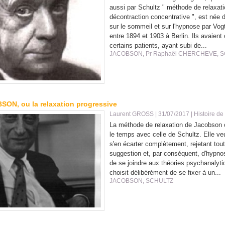
aussi par Schultz " méthode de relaxati
décontraction concentrative ", est née
sur le sommeil et sur l'hypnose par Vo
entre 1894 et 1903 à Berlin. Ils avaien
certains patients, ayant subi de...
JACOBSON
,
Pr Raphaêl CHERCHEVE
,
S
N, ou la relaxation progressive
Laurent GROSS
| 31/07/2017
|
Histoire de
La méthode de relaxation de Jacobson 
le temps avec celle de Schultz. Elle v
s'en écarter complètement, rejetant tou
suggestion et, par conséquent, d'hypno
de se joindre aux théories psychanalyti
choisit délibérément de se fixer à un...
JACOBSON
,
SCHULTZ