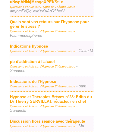
uNwpANkkjMesgqXPEKStLe
-
Questions et Avis sur l'Hypnose Thérapeutique
amjnrnFdQqUxMYKuAtGSherV
Quels sont vos retours sur l'hypnose pour
gérer le stress ?
-
Questions et Avis sur l'Hypnose Thérapeutique
Flammedespheres
Indications hypnose
- Claire M
Questions et Avis sur l'Hypnose Thérapeutique
pb d'addiction à l'alcool
-
Questions et Avis sur l'Hypnose Thérapeutique
Sandrine
Indications de l'Hypnose
- park
Questions et Avis sur l'Hypnose Thérapeutique
Hypnose et Thérapies Brèves n°28: Edito du
Dr Thierry SERVILLAT, rédacteur en chef
-
Questions et Avis sur l'Hypnose Thérapeutique
Sandriski
Discussion hors seance avec thérapeute
- Md
Questions et Avis sur l'Hypnose Thérapeutique