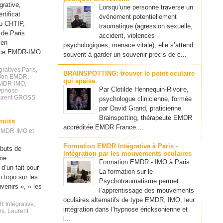
rative,
Lorsqu’une personne traverse un
rtificat
événement potentiellement
u CHTIP,
traumatique (agression sexuelle,
 de Paris
accident, violences
 en
psychologiques, menace vitale), elle s’attend
ance EMDR-IMO
souvent à garder un souvenir précis de c...
ratives Paris
,
BRAINSPOTTING: trouver le point oculaire
tion EMDR
,
qui apaise.
EMDR-IMO
,
Par Clotilde Hennequin-Rivoire,
ypnose
urent GROSS
psychologue clinicienne, formée
par David Grand, praticienne
Brainspotting, thérapeute EMDR
ruits
accréditée EMDR France....
EMDR-IMO et
Formation EMDR Intégrative à Paris -
buts de
Intégration par les mouvements oculaires
mme
Formation EMDR - IMO à Paris:
d’un fait pour
La formation sur le
n topo sur les
Psychotraumatisme permet
venirs », « les
l’apprentissage des mouvements
oculaires alternatifs de type EMDR, IMO, leur
 Intégrative
,
intégration dans l’hypnose éricksonienne et
rs
,
Laurent
l...