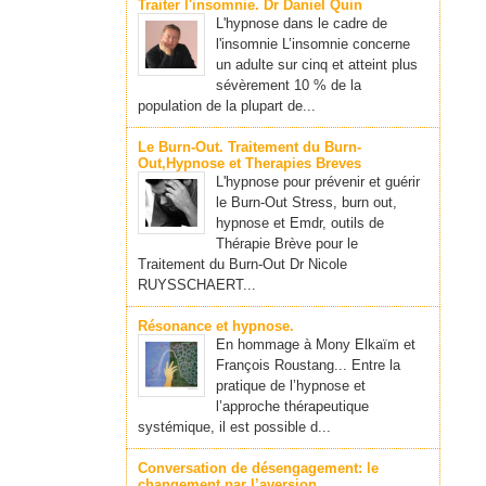
Traiter l'insomnie. Dr Daniel Quin
L'hypnose dans le cadre de
l'insomnie L’insomnie concerne
un adulte sur cinq et atteint plus
sévèrement 10 % de la
population de la plupart de...
Le Burn-Out. Traitement du Burn-
Out,Hypnose et Therapies Breves
L'hypnose pour prévenir et guérir
le Burn-Out Stress, burn out,
hypnose et Emdr, outils de
Thérapie Brève pour le
Traitement du Burn-Out Dr Nicole
RUYSSCHAERT...
Résonance et hypnose.
En hommage à Mony Elkaïm et
François Roustang... Entre la
pratique de l’hypnose et
l’approche thérapeutique
systémique, il est possible d...
Conversation de désengagement: le
changement par l’aversion.