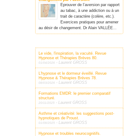
Eprouver de l’aversion par rapport
au tabac, à une addiction ou à un
trait de caractère (colère, etc.).
Exercices pratiques pour amener
au désir de changement. Dr Alain VALLÉE...
Le vide, l'inspiration, la vacuité. Revue
Hypnose et Thérapies Brèves 80.
-
Laurent GROSS
01/04/2026
L'hypnose et le dormeur éveillé. Revue
Hypnose & Thérapies Brèves 78.
-
Laurent GROSS
08/03/2026
Formations EMDR: le premier comparatif
structuré.
-
Laurent GROSS
20/11/2025
Asthme et créativité: les suggestions post-
hypnotiques de Proust.
-
Laurent GROSS
01/08/2025
Hypnose et troubles neurocognitifs.