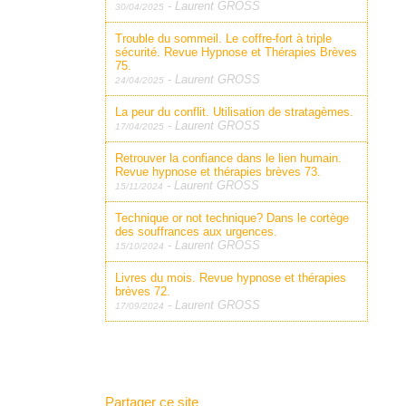
-
Laurent GROSS
30/04/2025
Trouble du sommeil. Le coffre-fort à triple
sécurité. Revue Hypnose et Thérapies Brèves
75.
-
Laurent GROSS
24/04/2025
La peur du conflit. Utilisation de stratagèmes.
-
Laurent GROSS
17/04/2025
Retrouver la confiance dans le lien humain.
Revue hypnose et thérapies brèves 73.
-
Laurent GROSS
15/11/2024
Technique or not technique? Dans le cortège
des souffrances aux urgences.
-
Laurent GROSS
15/10/2024
Livres du mois. Revue hypnose et thérapies
brèves 72.
-
Laurent GROSS
17/09/2024
Partager ce site