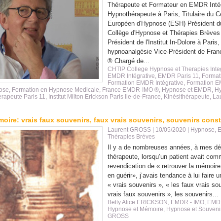
Thérapeute et Formateur en EMDR Intég
Hypnothérapeute à Paris, Titulaire du Ce
Européen d'Hypnose (ESH) Président d
Collège d'Hypnose et Thérapies Brèves
Président de l'Institut In-Dolore à Paris,
hypnoanalgésie Vice-Président de Fr
® Chargé de...
CHTIP College Hypnose et Therapies Integ
EMDR Intégrative
,
EMDR Paris 11
,
Forma
Formation EMDR Intégrative
,
Formation 
ose
,
Formation en Hypnose Medicale
,
France EMDR-IMO ®
,
Hypnose et EMDR
,
H
rapeute Paris 11
,
Institut Milton Erickson Paris Ile-de-France
,
Kinésithérapeute
,
La
ire: vrais faux souvenirs, faux vrais souvenirs, souvenirs const
Laurent GROSS
| 10/05/2020
|
Hypnose, 
Thérapies Brèves
Il y a de nombreuses années, à mes dé
thérapeute, lorsqu’un patient avait co
revendication de « retrouver la mémoire 
en guérir», j’avais tendance à lui faire u
« vrais souvenirs », « les faux vrais sou
vrais faux souvenirs », les souvenirs...
Betty Alice ERICKSON
,
EMDR - IMO
,
EMDR
Hypnose et Mémoire
,
Hypnose et Souveni
GROSS