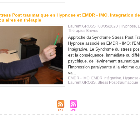
Stress Post traumatique en Hypnose et EMDR - IMO, Integration d
laires en thérapie
Laurent GROSS
| 08/05/2020
|
Hypnose, 
Thérapies Brèves
Approche du Syndrome Stress Post Tr
Hypnose associé en EMDR - IMO: l'E
Intégrative. Le Syndrome du stress pos
est la conséquence, immédiate ou différ
psychique, de l’événement traumatique
l’impression paralysante à la victime qu
va...
EMDR - IMO
,
EMDR Intégrative
,
Hypnose 
Laurent GROSS
,
Stress Post-traumatique