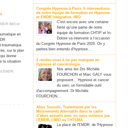
Congrès Hypnose à Paris. 6 interventions
de notre équipe de formation en Hypnose
es
et EMDR Intégrative, IMO.
C’est encore avec une certaine
EMDR-IMO et
fierté qu’une partie de notre
équipe de formation CHTIP et In-
aumatique en
Dolore va intervenir à l’occasion
MDR
du Congrès Hypnose de Paris 2025. On y
t-traumatique
parlera bien entendu d’hypnose...
ée, sur le plan
 qui donne
2 rendez-vous à ne pas manquer en
e la situation
hypnose et cancérologie.
Nos amis les Drs Michèle
et EMDR
,
FOURCHON et Marc GALY vous
proposent... Hypnose et cancer
du sein, un formidable outil
d'accompagnement. Dr Michèle
FOURCHON....
Abus Sexuels, Traitements par les
Mouvements Alternatifs dans le cadre
d’abus sexuels avec ou sans violence par
l'EMDR, l'IMO ou l'HTSMA
La place de l'EMDR, de l'Hypnose