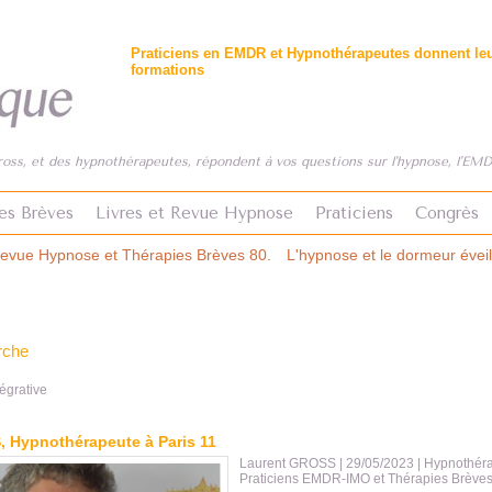
Praticiens en EMDR et Hypnothérapeutes donnent leur
formations
ss, et des hypnothérapeutes, répondent à vos questions sur l'hypnose, l'EMDR
es Brèves
Livres et Revue Hypnose
Praticiens
Congrès
Brèves 80.
L'hypnose et le dormeur éveillé. Revue Hypnose & Thérapi
rche
égrative
 Hypnothérapeute à Paris 11
Laurent GROSS
| 29/05/2023
|
Hypnothéra
Praticiens EMDR-IMO et Thérapies Brèves