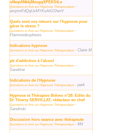
uNwpANkkjMesgqXPEKStLe
-
Questions et Avis sur l'Hypnose Thérapeutique
amjnrnFdQqUxMYKuAtGSherV
Quels sont vos retours sur l'hypnose pour
gérer le stress ?
-
Questions et Avis sur l'Hypnose Thérapeutique
Flammedespheres
Indications hypnose
- Claire M
Questions et Avis sur l'Hypnose Thérapeutique
pb d'addiction à l'alcool
-
Questions et Avis sur l'Hypnose Thérapeutique
Sandrine
Indications de l'Hypnose
- park
Questions et Avis sur l'Hypnose Thérapeutique
Hypnose et Thérapies Brèves n°28: Edito du
Dr Thierry SERVILLAT, rédacteur en chef
-
Questions et Avis sur l'Hypnose Thérapeutique
Sandriski
Discussion hors seance avec thérapeute
- Md
Questions et Avis sur l'Hypnose Thérapeutique