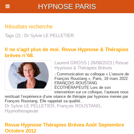
HYPNOSE PARIS
Résultats recherche
Tags (2) : Dr Sylvie LE PELLETIER
Il ne s'agit plus de moi. Revue Hypnose & Thérapies
brèves n°68.
Laurent GROSS
| 26/08/2023
|
Revue
Hypnose & Thérapies Brèves
- Communication au colloque « L’oeuvre de
François Roustang », Paris, 19 mars 2022
FRANÇOIS ROUSTANG
ÉCOTHÉRAPEUTE Lors de son
intervention sur ce colloque, l’auteure nous
restituait l’expérience d’une séance de thérapie par hypnose menée par
François Roustang. Elle rappelait sa qualité...
Dr Sylvie LE PELLETIER
,
François ROUSTANG
,
Hypnotherapeute
Revue Hypnose Thérapies Brèves Août Septembre
Octobre 2012