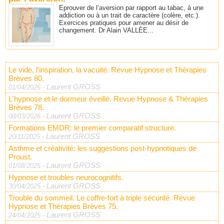
Eprouver de l’aversion par rapport au tabac, à une
addiction ou à un trait de caractère (colère, etc.).
Exercices pratiques pour amener au désir de
changement. Dr Alain VALLÉE...
Le vide, l'inspiration, la vacuité. Revue Hypnose et Thérapies
Brèves 80.
Laurent GROSS
01/04/2026
-
L'hypnose et le dormeur éveillé. Revue Hypnose & Thérapies
Brèves 78.
Laurent GROSS
08/03/2026
-
Formations EMDR: le premier comparatif structuré.
Laurent GROSS
20/11/2025
-
Asthme et créativité: les suggestions post-hypnotiques de
Proust.
Laurent GROSS
01/08/2025
-
Hypnose et troubles neurocognitifs.
Laurent GROSS
30/04/2025
-
Trouble du sommeil. Le coffre-fort à triple sécurité. Revue
Hypnose et Thérapies Brèves 75.
Laurent GROSS
24/04/2025
-