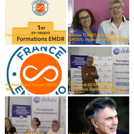
Formations EMDR en France
Valérie TOUATI et Laurent
GROSS: Hypnose et EMDR IMO
à Paris
Institut Affilié France EMDR
Dr Pascal VESPROUMIS.
IMO
Formation Addiction, Hypnose
et EMDR