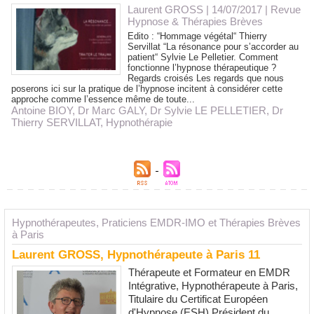
Laurent GROSS
| 14/07/2017
|
Revue
Hypnose & Thérapies Brèves
Edito : “Hommage végétal“ Thierry
Servillat “La résonance pour s’accorder au
patient“ Sylvie Le Pelletier. Comment
fonctionne l’hypnose thérapeutique ?
Regards croisés Les regards que nous
poserons ici sur la pratique de l’hypnose incitent à considérer cette
approche comme l’essence même de toute...
Antoine BIOY
,
Dr Marc GALY
,
Dr Sylvie LE PELLETIER
,
Dr
Thierry SERVILLAT
,
Hypnothérapie
Hypnothérapeutes, Praticiens EMDR-IMO et Thérapies Brèves
à Paris
Laurent GROSS, Hypnothérapeute à Paris 11
Thérapeute et Formateur en EMDR
Intégrative, Hypnothérapeute à Paris,
Titulaire du Certificat Européen
d'Hypnose (ESH) Président du