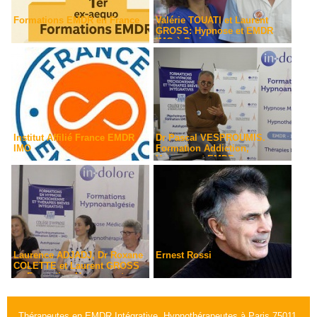
Formations EMDR en France
Valérie TOUATI et Laurent
GROSS: Hypnose et EMDR
IMO à Paris
Institut Affilié France EMDR
Dr Pascal VESPROUMIS.
IMO
Formation Addiction,
Hypnose et EMDR
Laurence ADJADJ, Dr Roxane
Ernest Rossi
COLETTE et Laurent GROSS
en Formation Hypnose et
EMDR-IMO. L'Institut
Hypnotim avec l'Institut In-
Dolore et le CHTIP à Paris
Thérapeutes en EMDR Intégrative, Hypnothérapeutes à Paris 75011,