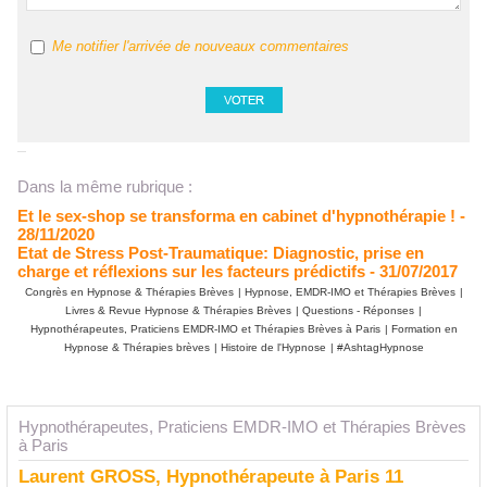
Me notifier l'arrivée de nouveaux commentaires
Dans la même rubrique :
Et le sex-shop se transforma en cabinet d'hypnothérapie !
-
28/11/2020
Etat de Stress Post-Traumatique: Diagnostic, prise en
charge et réflexions sur les facteurs prédictifs
- 31/07/2017
Congrès en Hypnose & Thérapies Brèves
|
Hypnose, EMDR-IMO et Thérapies Brèves
|
Livres & Revue Hypnose & Thérapies Brèves
|
Questions - Réponses
|
Hypnothérapeutes, Praticiens EMDR-IMO et Thérapies Brèves à Paris
|
Formation en
Hypnose & Thérapies brèves
|
Histoire de l'Hypnose
|
#AshtagHypnose
Hypnothérapeutes, Praticiens EMDR-IMO et Thérapies Brèves
à Paris
Laurent GROSS, Hypnothérapeute à Paris 11