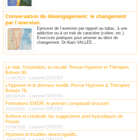
Conversation de désengagement: le changement
par l’aversion.
Eprouver de l’aversion par rapport au tabac, à une
addiction ou à un trait de caractère (colère, etc.).
Exercices pratiques pour amener au désir de
changement. Dr Alain VALLÉE...
Le vide, l'inspiration, la vacuité. Revue Hypnose et Thérapies
Brèves 80.
Laurent GROSS
01/04/2026
-
L'hypnose et le dormeur éveillé. Revue Hypnose & Thérapies
Brèves 78.
Laurent GROSS
08/03/2026
-
Formations EMDR: le premier comparatif structuré.
Laurent GROSS
20/11/2025
-
Asthme et créativité: les suggestions post-hypnotiques de
Proust.
Laurent GROSS
01/08/2025
-
Hypnose et troubles neurocognitifs.
Laurent GROSS
30/04/2025
-