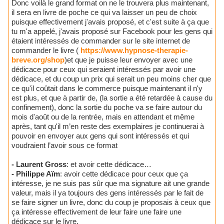
Donc voilà le grand format on ne le trouvera plus maintenant,
il sera en livre de poche ce qui va laisser un peu de choix
puisque effectivement j'avais proposé, et c'est suite à ça que
tu m'a appelé, j'avais proposé sur Facebook pour les gens qui
étaient intéressés de commander sur le site internet de
commander le livre (
https://www.hypnose-therapie-
breve.org/shop
)et que je puisse leur envoyer avec une
dédicace pour ceux qui seraient intéressés par avoir une
dédicace, et du coup un prix qui serait un peu moins cher que
ce qu'il coûtait dans le commerce puisque maintenant il n'y
est plus, et que à partir de, (la sortie a été retardée à cause du
confinement), donc la sortie du poche va se faire autour du
mois d'août ou de la rentrée, mais en attendant et même
après, tant qu'il m’en reste des exemplaires je continuerai à
pouvoir en envoyer aux gens qui sont intéressés et qui
voudraient l’avoir sous ce format
- Laurent Gross
: et avoir cette dédicace…
- Philippe Aïm
: avoir cette dédicace pour ceux que ça
intéresse, je ne suis pas sûr que ma signature ait une grande
valeur, mais il ya toujours des gens intéressés par le fait de
se faire signer un livre, donc du coup je proposais à ceux que
ça intéresse effectivement de leur faire une faire une
dédicace sur le livre.