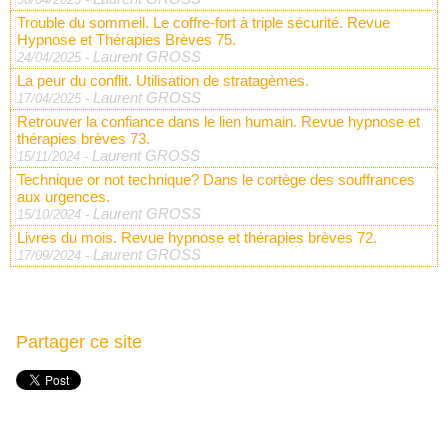
Trouble du sommeil. Le coffre-fort à triple sécurité. Revue
Hypnose et Thérapies Brèves 75.
Laurent GROSS
24/04/2025
-
La peur du conflit. Utilisation de stratagèmes.
Laurent GROSS
17/04/2025
-
Retrouver la confiance dans le lien humain. Revue hypnose et
thérapies brèves 73.
Laurent GROSS
15/11/2024
-
Technique or not technique? Dans le cortège des souffrances
aux urgences.
Laurent GROSS
15/10/2024
-
Livres du mois. Revue hypnose et thérapies brèves 72.
Laurent GROSS
17/09/2024
-
Partager ce site