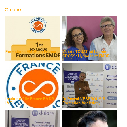
Galerie
Formations EMDR en France
Valérie TOUATI et Laurent
GROSS: Hypnose et EMDR
IMO à Paris
Institut Affilié France EMDR
Dr Pascal VESPROUMIS.
IMO
Formation Addiction,
Hypnose et EMDR