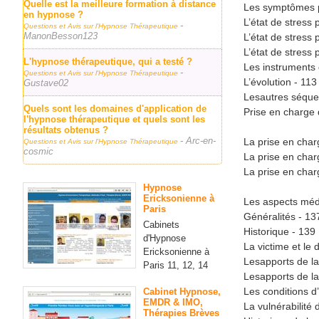
Quelle est la meilleure formation à distance
Les symptômes po
en hypnose ?
L’état de stress 
-
Questions et Avis sur l'Hypnose Thérapeutique
ManonBesson123
L’état de stress
L’état de stress 
L'hypnose thérapeutique, qui a testé ?
Les instruments 
-
Questions et Avis sur l'Hypnose Thérapeutique
L’évolution - 113
Gustave02
Lesautres séque
Quels sont les domaines d'application de
Prise en charge
l'hypnose thérapeutique et quels sont les
résultats obtenus ?
- Arc-en-
La prise en char
Questions et Avis sur l'Hypnose Thérapeutique
cosmic
La prise en char
La prise en char
Hypnose
Ericksonienne à
Les aspects méd
Paris
Généralités - 13
Cabinets
Historique - 139
d'Hypnose
La victime et le d
Ericksonienne à
Lesapports de la
Paris 11, 12, 14
Lesapports de la
Les conditions d
Cabinet Hypnose,
EMDR & IMO,
La vulnérabilité 
Thérapies Brèves