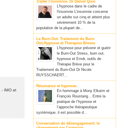
Traiter l'insomnie. Dr Daniel Quin
L'hypnose dans le cadre de
l'insomnie L’insomnie concerne
un adulte sur cinq et atteint plus
sévèrement 10 % de la
population de la plupart de...
Le Burn-Out. Traitement du Burn-
Out,Hypnose et Therapies Breves
L'hypnose pour prévenir et guérir
le Burn-Out Stress, burn out,
hypnose et Emdr, outils de
Thérapie Brève pour le
Traitement du Burn-Out Dr Nicole
RUYSSCHAERT...
Résonance et hypnose.
 - IMO et
En hommage à Mony Elkaïm et
François Roustang... Entre la
pratique de l’hypnose et
l’approche thérapeutique
systémique, il est possible d...
Conversation de désengagement: le
changement par l’aversion.