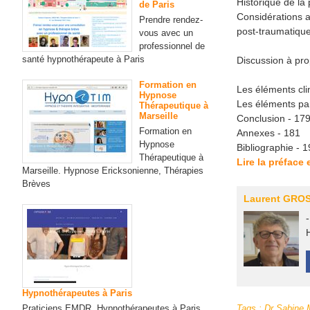
Historique de la
de Paris
Considérations ac
Prendre rendez-
post-traumatique
vous avec un
professionnel de
santé hypnothérapeute à Paris
Discussion à prop
Formation en
Les éléments cli
Hypnose
Les éléments par
Thérapeutique à
Marseille
Conclusion - 17
Formation en
Annexes - 181
Hypnose
Bibliographie - 
Thérapeutique à
Lire la préface
Marseille. Hypnose Ericksonienne, Thérapies
Brèves
Laurent GRO
Hypnothérapeutes à Paris
Praticiens EMDR, Hypnothérapeutes à Paris
Tags
:
Dr Sabin