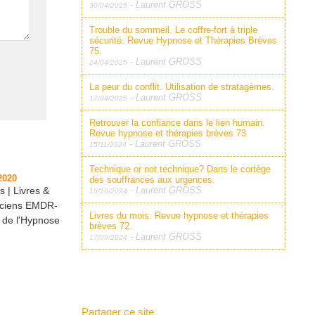
-
Laurent GROSS
30/04/2025
Trouble du sommeil. Le coffre-fort à triple
sécurité. Revue Hypnose et Thérapies Brèves
75.
-
Laurent GROSS
24/04/2025
La peur du conflit. Utilisation de stratagèmes.
-
Laurent GROSS
17/04/2025
Retrouver la confiance dans le lien humain.
Revue hypnose et thérapies brèves 73.
-
Laurent GROSS
15/11/2024
Technique or not technique? Dans le cortège
2020
des souffrances aux urgences.
s
|
Livres &
-
Laurent GROSS
15/10/2024
iciens EMDR-
Livres du mois. Revue hypnose et thérapies
e de l'Hypnose
brèves 72.
-
Laurent GROSS
17/09/2024
Partager ce site