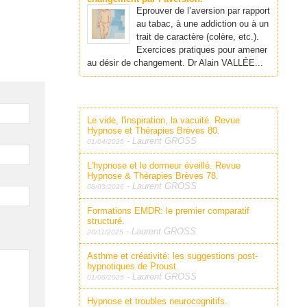
Eprouver de l’aversion par rapport
au tabac, à une addiction ou à un
trait de caractère (colère, etc.).
Exercices pratiques pour amener
au désir de changement. Dr Alain VALLÉE...
Le vide, l'inspiration, la vacuité. Revue
Hypnose et Thérapies Brèves 80.
-
Laurent GROSS
01/04/2026
L'hypnose et le dormeur éveillé. Revue
Hypnose & Thérapies Brèves 78.
-
Laurent GROSS
08/03/2026
Formations EMDR: le premier comparatif
structuré.
-
Laurent GROSS
20/11/2025
Asthme et créativité: les suggestions post-
hypnotiques de Proust.
-
Laurent GROSS
01/08/2025
Hypnose et troubles neurocognitifs.