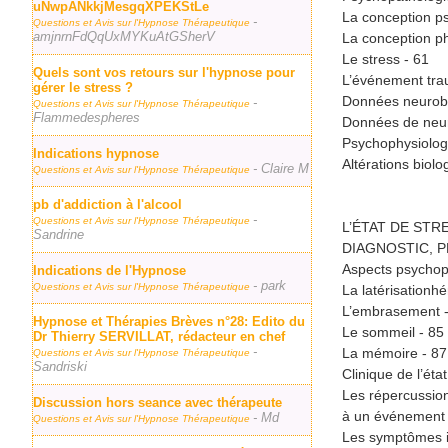
uNwpANkkjMesgqXPEKStLe
La conception p
-
Questions et Avis sur l'Hypnose Thérapeutique
amjnrnFdQqUxMYKuAtGSherV
La conception p
Le stress - 61
Quels sont vos retours sur l'hypnose pour
L’événement tra
gérer le stress ?
Données neurobi
-
Questions et Avis sur l'Hypnose Thérapeutique
Flammedespheres
Données de neur
Psychophysiolog
Indications hypnose
Altérations biolo
- Claire M
Questions et Avis sur l'Hypnose Thérapeutique
pb d'addiction à l'alcool
-
Questions et Avis sur l'Hypnose Thérapeutique
L’ÉTAT DE STR
Sandrine
DIAGNOSTIC, 
Aspects psychop
Indications de l'Hypnose
- park
Questions et Avis sur l'Hypnose Thérapeutique
La latérisationh
L’embrasement -
Hypnose et Thérapies Brèves n°28: Edito du
Le sommeil - 85
Dr Thierry SERVILLAT, rédacteur en chef
-
La mémoire - 87
Questions et Avis sur l'Hypnose Thérapeutique
Sandriski
Clinique de l’éta
Les répercussion
Discussion hors seance avec thérapeute
à un événement 
- Md
Questions et Avis sur l'Hypnose Thérapeutique
Les symptômes i