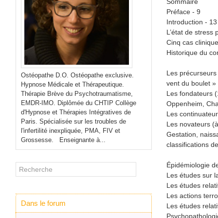
Sommaire
Préface - 9
Introduction - 13
L’état de stress 
Cinq cas clinique
Historique du co
Les précurseurs :
Ostéopathe D.O. Ostéopathe exclusive.
vent du boulet »
Hypnose Médicale et Thérapeutique.
Les fondateurs (
Thérapie Brève du Psychotraumatisme,
EMDR-IMO. Diplômée du CHTIP Collège
Oppenheim, Char
d'Hypnose et Thérapies Intégratives de
Les continuateur
Paris. Spécialisée sur les troubles de
Les novateurs (à
l'infertilité inexpliquée, PMA, FIV et
Gestation, naiss
Grossesse. Enseignante à...
classifications 
Épidémiologie de
Les études sur l
Les études relat
Les actions terro
Dans le forum
Les études relat
Psychopathologie