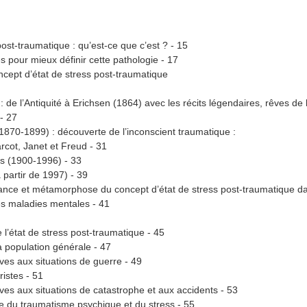
post-traumatique : qu’est-ce que c’est ? - 15
s pour mieux définir cette pathologie - 17
ncept d’état de stress post-traumatique
 de l’Antiquité à Erichsen (1864) avec les récits légendaires, rêves de b
 - 27
1870-1899) : découverte de l’inconscient traumatique :
cot, Janet et Freud - 31
s (1900-1996) - 33
 partir de 1997) - 39
ance et métamorphose du concept d’état de stress post-traumatique da
des maladies mentales - 41
 l’état de stress post-traumatique - 45
a population générale - 47
ives aux situations de guerre - 49
ristes - 51
ives aux situations de catastrophe et aux accidents - 53
 du traumatisme psychique et du stress - 55