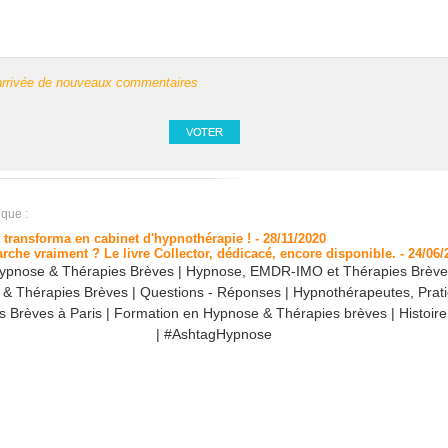
l'arrivée de nouveaux commentaires
que :
e transforma en cabinet d'hypnothérapie !
- 28/11/2020
rche vraiment ? Le livre Collector, dédicacé, encore disponible.
- 24/06/
ypnose & Thérapies Brèves
|
Hypnose, EMDR-IMO et Thérapies Brève
& Thérapies Brèves
|
Questions - Réponses
|
Hypnothérapeutes, Prat
s Brèves à Paris
|
Formation en Hypnose & Thérapies brèves
|
Histoir
|
#AshtagHypnose