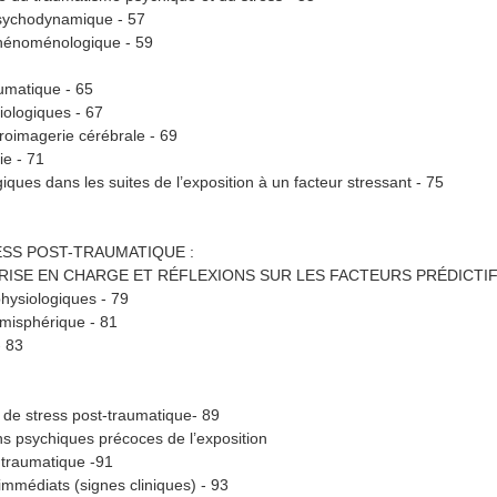
sychodynamique - 57
hénoménologique - 59
umatique - 65
ologiques - 67
oimagerie cérébrale - 69
ie - 71
giques dans les suites de l’exposition à un facteur stressant - 75
ESS POST-TRAUMATIQUE :
PRISE EN CHARGE ET RÉFLEXIONS SUR LES FACTEURS PRÉDICTI
hysiologiques - 79
émisphérique - 81
 83
t de stress post-traumatique- 89
s psychiques précoces de l’exposition
traumatique -91
mmédiats (signes cliniques) - 93