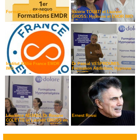
Formations EMDR en France
Valérie TOUATI et Laurent
GROSS: Hypnose et EMDR IMO
à Paris
Institut Affilié France EMDR
Dr Pascal VESPROUMIS.
IMO
Formation Addiction, Hypnose
et EMDR
Laurence ADJADJ, Dr Roxane
Ernest Rossi
COLETTE et Laurent GROSS en
Formation Hypnose et EMDR-
IMO. L'Institut Hypnotim avec
l'Institut In-Dolore et le CHTIP à
Paris