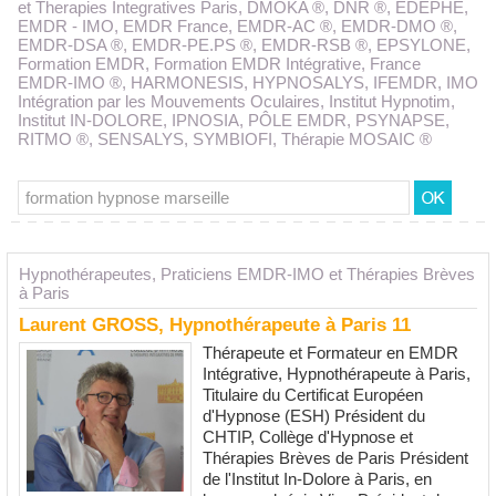
et Therapies Integratives Paris
,
DMOKA ®
,
DNR ®
,
EDEPHE
,
EMDR - IMO
,
EMDR France
,
EMDR-AC ®
,
EMDR-DMO ®
,
EMDR-DSA ®
,
EMDR-PE.PS ®
,
EMDR-RSB ®
,
EPSYLONE
,
Formation EMDR
,
Formation EMDR Intégrative
,
France
EMDR-IMO ®
,
HARMONESIS
,
HYPNOSALYS
,
IFEMDR
,
IMO
Intégration par les Mouvements Oculaires
,
Institut Hypnotim
,
Institut IN-DOLORE
,
IPNOSIA
,
PÔLE EMDR
,
PSYNAPSE
,
RITMO ®
,
SENSALYS
,
SYMBIOFI
,
Thérapie MOSAIC ®
Hypnothérapeutes, Praticiens EMDR-IMO et Thérapies Brèves
à Paris
Laurent GROSS, Hypnothérapeute à Paris 11
Thérapeute et Formateur en EMDR
Intégrative, Hypnothérapeute à Paris,
Titulaire du Certificat Européen
d'Hypnose (ESH) Président du
CHTIP, Collège d'Hypnose et
Thérapies Brèves de Paris Président
de l'Institut In-Dolore à Paris, en