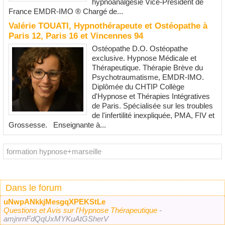
hypnoanalgésie Vice-Président de
France EMDR-IMO ® Chargé de...
Valérie TOUATI, Hypnothérapeute et Ostéopathe à
Paris 12, Paris 16 et Vincennes 94
Ostéopathe D.O. Ostéopathe
exclusive. Hypnose Médicale et
Thérapeutique. Thérapie Brève du
Psychotraumatisme, EMDR-IMO.
Diplômée du CHTIP Collège
d'Hypnose et Thérapies Intégratives
de Paris. Spécialisée sur les troubles
de l'infertilité inexpliquée, PMA, FIV et
Grossesse. Enseignante à...
Dans le forum
uNwpANkkjMesgqXPEKStLe
Questions et Avis sur l'Hypnose Thérapeutique
-
amjnrnFdQqUxMYKuAtGSherV