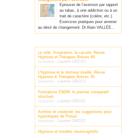
Eprouver de l’aversion par rapport
au tabac, à une addiction ou à un
trait de caractère (colère, etc.).
Exercices pratiques pour amener
au désir de changement. Dr Alain VALLÉE...
Le vide, l'inspiration, la vacuité. Revue
Hypnose et Thérapies Brèves 80.
-
Laurent GROSS
01/04/2026
L'hypnose et le dormeur éveillé. Revue
Hypnose & Thérapies Brèves 78.
-
Laurent GROSS
08/03/2026
Formations EMDR: le premier comparatif
structuré.
-
Laurent GROSS
20/11/2025
Asthme et créativité: les suggestions post-
hypnotiques de Proust.
-
Laurent GROSS
01/08/2025
Hypnose et troubles neurocognitifs.