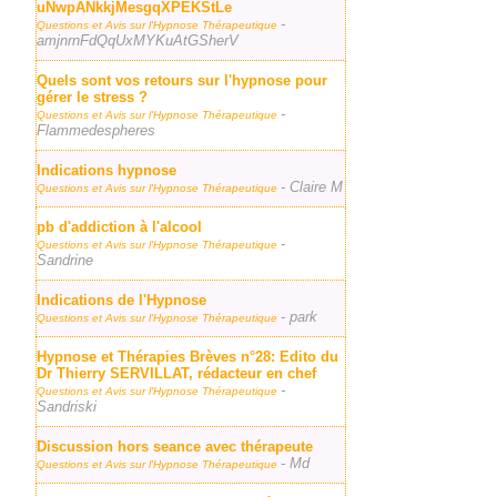
uNwpANkkjMesgqXPEKStLe
-
Questions et Avis sur l'Hypnose Thérapeutique
amjnrnFdQqUxMYKuAtGSherV
Quels sont vos retours sur l'hypnose pour
gérer le stress ?
-
Questions et Avis sur l'Hypnose Thérapeutique
Flammedespheres
Indications hypnose
- Claire M
Questions et Avis sur l'Hypnose Thérapeutique
pb d'addiction à l'alcool
-
Questions et Avis sur l'Hypnose Thérapeutique
Sandrine
Indications de l'Hypnose
- park
Questions et Avis sur l'Hypnose Thérapeutique
Hypnose et Thérapies Brèves n°28: Edito du
Dr Thierry SERVILLAT, rédacteur en chef
-
Questions et Avis sur l'Hypnose Thérapeutique
Sandriski
Discussion hors seance avec thérapeute
- Md
Questions et Avis sur l'Hypnose Thérapeutique