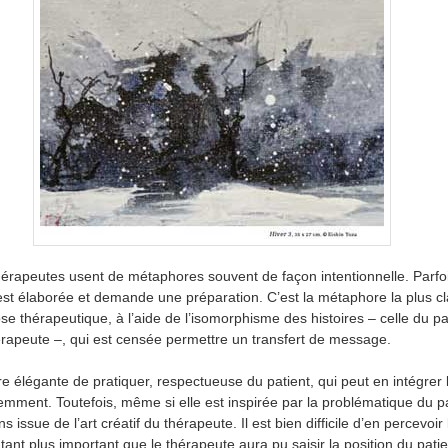
hérapeutes usent de métaphores souvent de façon intentionnelle. Parfoi
est élaborée et demande une préparation. C’est la métaphore la plus cl
se thérapeutique, à l’aide de l’isomorphisme des histoires – celle du pat
érapeute –, qui est censée permettre un transfert de message.
e élégante de pratiquer, respectueuse du patient, qui peut en intégrer 
mment. Toutefois, même si elle est inspirée par la problématique du pat
 issue de l’art créatif du thérapeute. Il est bien difficile d’en percevoir 
utant plus important que le thérapeute aura pu saisir la position du patie