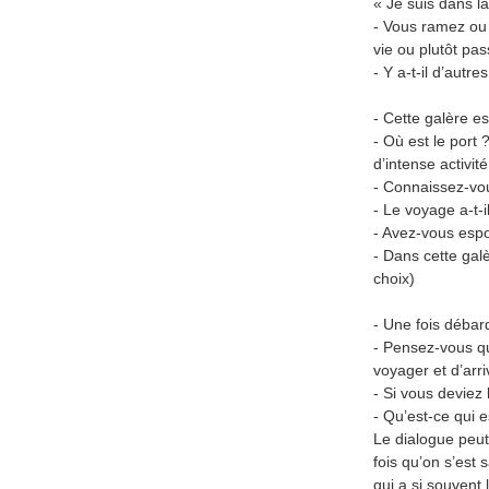
« Je suis dans la
- Vous ramez ou v
vie ou plutôt pas
- Y a-t-il d’autr
- Cette galère es
- Où est le port
d’intense activité
- Connaissez-vou
- Le voyage a-t-i
- Avez-vous espoi
- Dans cette gal
choix)
- Une fois débarq
- Pensez-vous que
voyager et d’arri
- Si vous deviez 
- Qu’est-ce qui 
Le dialogue peut 
fois qu’on s’est 
qui a si souvent 