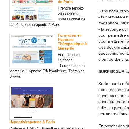
de Paris
Prendre rendez-
Dans notre propo
vous avec un
- la première est
professionnel de
métaphore (struct
santé hypnothérapeute à Paris
- la seconde qui
pour permettre u
Formation en
Hypnose
pour mettre en p
Thérapeutique à
Ces deux manière
Marseille
questionnement. 
Formation en
d’entrée dans la
Hypnose
Thérapeutique à
Marseille. Hypnose Ericksonienne, Thérapies
SURFER SUR L
Brèves
Surfer sur la mé
des personnes us
connues ou ont 
connaître pour l’
utile. La premièr
permettre d’ouvr
Hypnothérapeutes à Paris
En posant des qu
Praticiens EMDR, Hypnothérapeutes à Paris