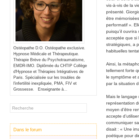
vis-à-vis de la v
présenté. Giorgi
être mémorisées 
performatif ». E
puisqu’il ouvrira
acceptée que si 
stratégiques, a 
Ostéopathe D.O. Ostéopathe exclusive.
habituelles tenta
Hypnose Médicale et Thérapeutique.
Thérapie Brève du Psychotraumatisme,
Ainsi, la métapho
EMDR-IMO. Diplômée du CHTIP Collège
tellement forte q
d'Hypnose et Thérapies Intégratives de
le symptôme et a
Paris. Spécialisée sur les troubles de
l'infertilité inexpliquée, PMA, FIV et
par la situation
Grossesse. Enseignante à...
Mais le langage
représentation d
moyen d’être ren
accepte d’utilis
communiquer sans
disait : « Une i
Dans le forum
poétique pour di