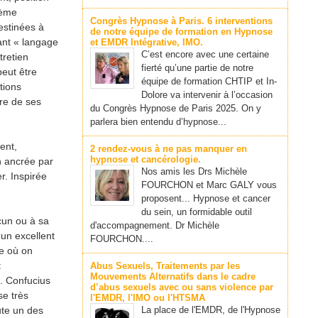
lème
Congrès Hypnose à Paris. 6 interventions
estinées à
de notre équipe de formation en Hypnose
ant « langage
et EMDR Intégrative, IMO.
C’est encore avec une certaine
tretien
fierté qu’une partie de notre
peut être
équipe de formation CHTIP et In-
tions
Dolore va intervenir à l’occasion
ire de ses
du Congrès Hypnose de Paris 2025. On y
parlera bien entendu d’hypnose...
ent,
2 rendez-vous à ne pas manquer en
hypnose et cancérologie.
on ancrée par
Nos amis les Drs Michèle
r. Inspirée
FOURCHON et Marc GALY vous
proposent... Hypnose et cancer
du sein, un formidable outil
cun ou à sa
d'accompagnement. Dr Michèle
un excellent
FOURCHON....
re où on
t
Abus Sexuels, Traitements par les
Mouvements Alternatifs dans le cadre
s. Confucius
d’abus sexuels avec ou sans violence par
se très
l'EMDR, l'IMO ou l'HTSMA
ute un des
La place de l'EMDR, de l'Hypnose