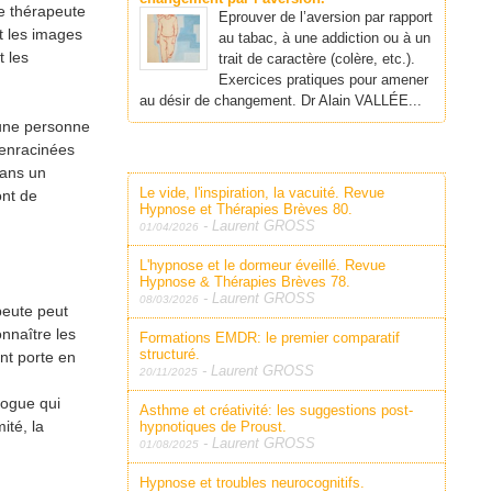
le thérapeute
Eprouver de l’aversion par rapport
t les images
au tabac, à une addiction ou à un
t les
trait de caractère (colère, etc.).
Exercices pratiques pour amener
au désir de changement. Dr Alain VALLÉE...
’une personne
 enracinées
dans un
Le vide, l'inspiration, la vacuité. Revue
ont de
Hypnose et Thérapies Brèves 80.
-
Laurent GROSS
01/04/2026
L'hypnose et le dormeur éveillé. Revue
Hypnose & Thérapies Brèves 78.
-
Laurent GROSS
08/03/2026
peute peut
onnaître les
Formations EMDR: le premier comparatif
structuré.
ent porte en
-
Laurent GROSS
20/11/2025
logue qui
Asthme et créativité: les suggestions post-
ité, la
hypnotiques de Proust.
-
Laurent GROSS
01/08/2025
Hypnose et troubles neurocognitifs.