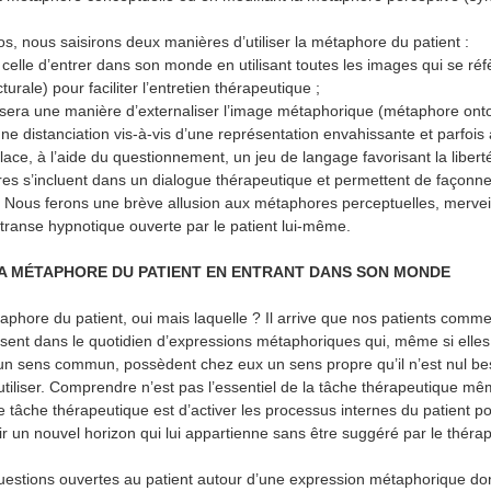
s, nous saisirons deux manières d’utiliser la métaphore du patient :
 celle d’entrer dans son monde en utilisant toutes les images qui se réf
urale) pour faciliter l’entretien thérapeutique ;
 sera une manière d’externaliser l’image métaphorique (métaphore ont
ne distanciation vis-à-vis d’une représentation envahissante et parfois 
lace, à l’aide du questionnement, un jeu de langage favorisant la libert
s s’incluent dans un dialogue thérapeutique et permettent de façonne
Nous ferons une brève allusion aux métaphores perceptuelles, mervei
 transe hypnotique ouverte par le patient lui-même.
A MÉTAPHORE DU PATIENT EN ENTRANT DANS SON MONDE
taphore du patient, oui mais laquelle ? Il arrive que nos patients comme
ent dans le quotidien d’expressions métaphoriques qui, même si elles
un sens commun, possèdent chez eux un sens propre qu’il n’est nul be
utiliser. Comprendre n’est pas l’essentiel de la tâche thérapeutique mêm
e tâche thérapeutique est d’activer les processus internes du patient po
ir un nouvel horizon qui lui appartienne sans être suggéré par le théra
estions ouvertes au patient autour d’une expression métaphorique do