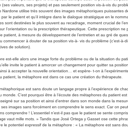
ie (ses valeurs, ses projets) et pas seulement position vis-à-vis du prob
o Nardone utilise très souvent des images métaphoriques puissantes d
par le patient et qu’il intègre dans le dialogue stratégique en le nomm
lles sont destinées le plus souvent au recadrage, moment crucial de l’en
 sur l’orientation ou la prescription thérapeutique. Cette prescription ne 
le patient, à mesure du développement de l’entretien et au gré de ques
pu commencer à douter de sa position vis-à- vis du problème (c’est-à-d
tives de solution).
re est-elle alors une image forte du problème ou de la situation du pati
u’elle invite le patient à amorcer un changement pour quitter sa positi
insi à accepter la nouvelle orientation… et espère- t-on à l’expérimente
 du patient, la métaphore est dans ce cas une création du thérapeute.
 métaphorique est sans doute un langage propre à l’expérience de cha
u monde. C’est pourquoi être à l’écoute des métaphores du patient est 
seigné sur sa position et ainsi d’entrer dans son monde dans la mesu
er ses images sans forcément en comprendre le sens exact. Car on peu
 comprendre ! L’essentiel n’est-il pas que le patient se sente compri
mage vaut mille mots. » Tandis que José Ortega y Gasset ose cette phra
re le potentiel expressif de la métaphore : « La métaphore est sans do