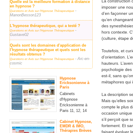
La construction 
Quelle est la meilleure formation à distance
en hypnose ?
imposer une nouv
-
Questions et Avis sur l'Hypnose Thérapeutique
d’en façonner une
ManonBesson123
qu’en changeant 
L'hypnose thérapeutique, qui a testé ?
des synesthésies
-
Questions et Avis sur l'Hypnose Thérapeutique
hors contexte. C
Gustave02
(culture, étape d
Quels sont les domaines d'application de
l'hypnose thérapeutique et quels sont les
Toutefois, et cu
résultats obtenus ?
d’orientation. L’
- Arc-en-
Questions et Avis sur l'Hypnose Thérapeutique
cosmic
hauteurs. L’aveni
psychologie des 
est-il, sans qu’o
Hypnose
métaphores qui i
Ericksonienne à
Paris
Cabinets
La description se
d'Hypnose
Mais qu’elles soi
Ericksonienne à
compte le plus da
Paris 11, 12, 14
occasion unique 
s’il perçoit que
Cabinet Hypnose,
fortement. Et sa
EMDR & IMO,
Thérapies Brèves
faisant évoluer 