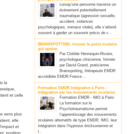
Lorsqu’une personne traverse un
événement potentiellement
traumatique (agression sexuelle,
accident, violences
psychologiques, menace vitale), elle s’attend
souvent à garder un souvenir précis de c...
BRAINSPOTTING: trouver le point oculaire
qui apaise.
Par Clotilde Hennequin-Rivoire,
psychologue clinicienne, formée
par David Grand, praticienne
Brainspotting, thérapeute EMDR
accréditée EMDR France....
s la
Formation EMDR Intégrative à Paris -
assique,
Intégration par les mouvements oculaires
ient et celle
Formation EMDR - IMO à Paris:
La formation sur le
Psychotraumatisme permet
le sens plus
l’apprentissage des mouvements
ient, elle
oculaires alternatifs de type EMDR, IMO, leur
intégration dans l’hypnose éricksonienne et
l’impact et
l...
nt, position