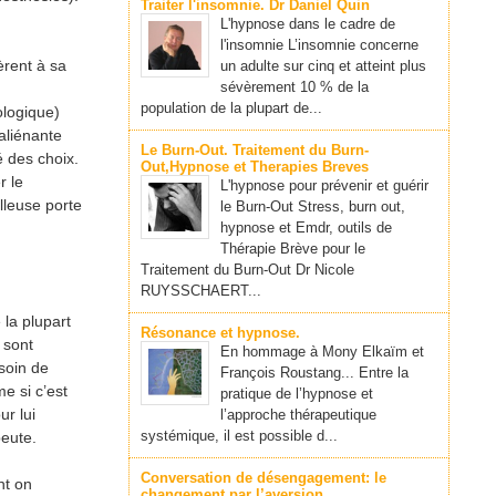
Traiter l'insomnie. Dr Daniel Quin
L'hypnose dans le cadre de
l'insomnie L’insomnie concerne
èrent à sa
un adulte sur cinq et atteint plus
sévèrement 10 % de la
population de la plupart de...
ologique)
aliénante
Le Burn-Out. Traitement du Burn-
é des choix.
Out,Hypnose et Therapies Breves
r le
L'hypnose pour prévenir et guérir
lleuse porte
le Burn-Out Stress, burn out,
hypnose et Emdr, outils de
Thérapie Brève pour le
Traitement du Burn-Out Dr Nicole
RUYSSCHAERT...
 la plupart
Résonance et hypnose.
 sont
En hommage à Mony Elkaïm et
soin de
François Roustang... Entre la
e si c’est
pratique de l’hypnose et
ur lui
l’approche thérapeutique
systémique, il est possible d...
peute.
Conversation de désengagement: le
nt on
changement par l’aversion.