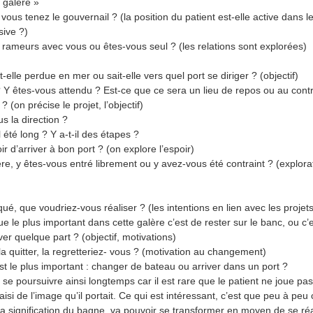
 galère »
ous tenez le gouvernail ? (la position du patient est-elle active dans le
sive ?)
es rameurs avec vous ou êtes-vous seul ? (les relations sont explorées)
t-elle perdue en mer ou sait-elle vers quel port se diriger ? (objectif)
 ? Y êtes-vous attendu ? Est-ce que ce sera un lieu de repos ou au contr
 ? (on précise le projet, l’objectif)
s la direction ?
l été long ? Y a-t-il des étapes ?
r d’arriver à bon port ? (on explore l’espoir)
ère, y êtes-vous entré librement ou y avez-vous été contraint ? (explora
ué, que voudriez-vous réaliser ? (les intentions en lien avec les projets
 le plus important dans cette galère c’est de rester sur le banc, ou c’e
ver quelque part ? (objectif, motivations)
la quitter, la regretteriez- vous ? (motivation au changement)
est le plus important : changer de bateau ou arriver dans un port ?
se poursuivre ainsi longtemps car il est rare que le patient ne joue pas
saisi de l’image qu’il portait. Ce qui est intéressant, c’est que peu à peu 
la signification du bagne, va pouvoir se transformer en moyen de se réal