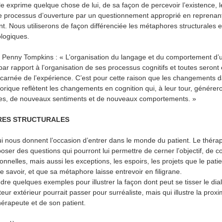
e exprime quelque chose de lui, de sa façon de percevoir l’existence, 
 ce processus d’ouverture par un questionnement approprié en reprenan
nt. Nous utiliserons de façon différenciée les métaphores structurales e
logiques.
 Penny Tompkins : « L’organisation du langage et du comportement d
ar rapport à l’organisation de ses processus cognitifs et toutes seront
ncarnée de l’expérience. C’est pour cette raison que les changements 
ique reflètent les changements en cognition qui, à leur tour, générer
es, de nouveaux sentiments et de nouveaux comportements. »
RES STRUCTURALES
ui nous donnent l’occasion d’entrer dans le monde du patient. Le théra
poser des questions qui pourront lui permettre de cerner l’objectif, de c
onnelles, mais aussi les exceptions, les espoirs, les projets que le pati
 le savoir, et que sa métaphore laisse entrevoir en filigrane.
dre quelques exemples pour illustrer la façon dont peut se tisser le dia
ur extérieur pourrait passer pour surréaliste, mais qui illustre la proxim
érapeute et de son patient.