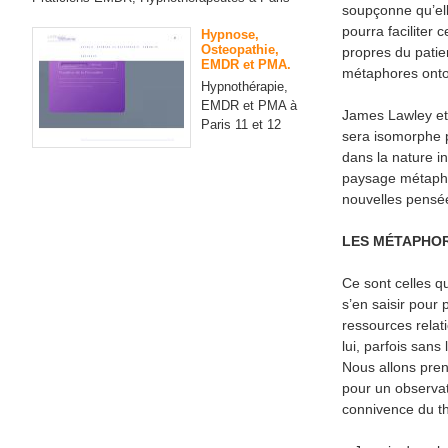
soupçonne qu’ell
pourra faciliter
Hypnose,
Osteopathie,
propres du patie
EMDR et PMA.
métaphores onto
Hypnothérapie,
EMDR et PMA à
James Lawley et
Paris 11 et 12
sera isomorphe p
dans la nature i
paysage métaphor
nouvelles pensé
LES MÉTAPHO
Ce sont celles q
s’en saisir pour 
ressources relati
lui, parfois sans
Nous allons pren
pour un observate
connivence du th