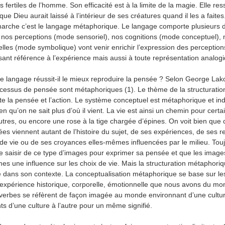
us fertiles de l’homme. Son efficacité est à la limite de la magie. Elle r
 que Dieu aurait laissé à l’intérieur de ses créatures quand il les a faite
 marche c’est le langage métaphorique. Le langage comporte plusieurs
nos perceptions (mode sensoriel), nos cognitions (mode conceptuel),
les (mode symbolique) vont venir enrichir l’expression des perception
isant référence à l’expérience mais aussi à toute représentation analog
e langage réussit-il le mieux reproduire la pensée ? Selon George Lako
cessus de pensée sont métaphoriques (1). Le thème de la structuration
e la pensée et l’action. Le système conceptuel est métaphorique et ind
bien qu’on ne sait plus d’où il vient. La vie est ainsi un chemin pour certa
tres, ou encore une rose à la tige chargée d’épines. On voit bien que 
es viennent autant de l’histoire du sujet, de ses expériences, de ses r
de vie ou de ses croyances elles-mêmes influencées par le milieu. Toujo
 saisir de ce type d’images pour exprimer sa pensée et que les image
es une influence sur les choix de vie. Mais la structuration métaphoriq
 dans son contexte. La conceptualisation métaphorique se base sur le
expérience historique, corporelle, émotionnelle que nous avons du mo
overbes se réfèrent de façon imagée au monde environnant d’une culture
ents d’une culture à l’autre pour un même signifié.