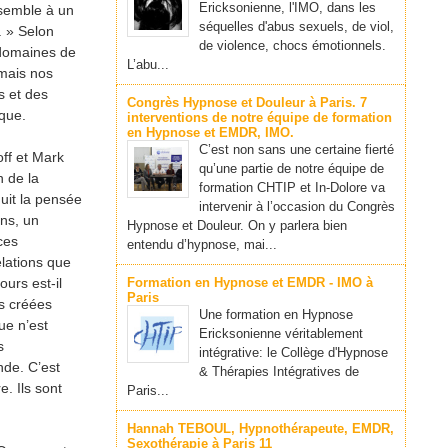
Ericksonienne, l'IMO, dans les
essemble à un
séquelles d'abus sexuels, de viol,
s. » Selon
de violence, chocs émotionnels.
 domaines de
L’abu...
 mais nos
s et des
Congrès Hypnose et Douleur à Paris. 7
ique.
interventions de notre équipe de formation
en Hypnose et EMDR, IMO.
C’est non sans une certaine fierté
ff et Mark
qu’une partie de notre équipe de
 de la
formation CHTIP et In-Dolore va
uit la pensée
intervenir à l’occasion du Congrès
ins, un
Hypnose et Douleur. On y parlera bien
ces
entendu d’hypnose, mai...
elations que
urs est-il
Formation en Hypnose et EMDR - IMO à
Paris
s créées
Une formation en Hypnose
ue n’est
Ericksonienne véritablement
s
intégrative: le Collège d'Hypnose
nde. C’est
& Thérapies Intégratives de
. Ils sont
Paris...
Hannah TEBOUL, Hypnothérapeute, EMDR,
Sexothérapie à Paris 11