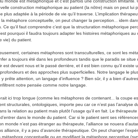
du monde est métaphorique et c’est parfois une construction limitante.
elle construction métaphorique au patient (la nôtre) mais on peut lui 
 plus adaptée à la période de vie qu’il traverse. L’implication thérapeut
la métaphore conceptuelle, on peut changer la perception... idem da
. Ce qu’il faut comprendre c’est que la structuration métaphorique per
’est pourquoi il faudra toujours adapter les histoires métaphoriques au
e vie) du patient.
rieusement, certaines métaphores sont transculturelles, ce sont les mé
enfer a toujours été dans les profondeurs tandis que le paradis se situe
r est devant nous et le passé derrière, et il est bien connu qu’il existe 
profondeurs et des approches plus superficielles. Notre langage le p
n y prête attention, un langage d’influence ? Bien sûr, il y a bien d’autr
nfiltrent notre pensée comme notre langage.
rait ici trop longue (comme les métaphores de contenant... la coupe est 
ent structurales, ontologiques, importe peu car ce n’est pas l’analyse 
ns la relation au patient mais plutôt l’usage qu’il en fait. Le thérapeut
d’entrer dans le monde du patient. Car si le patient sent ses référence
 son monde n’est pas étranger au thérapeute, l’alliance se nouera d’auta
ns alliance, il y a peu d’avancée thérapeutique. On peut changer l’expé
la métaphore conceptuelle ou en modifiant la métaphore perceptive (sy