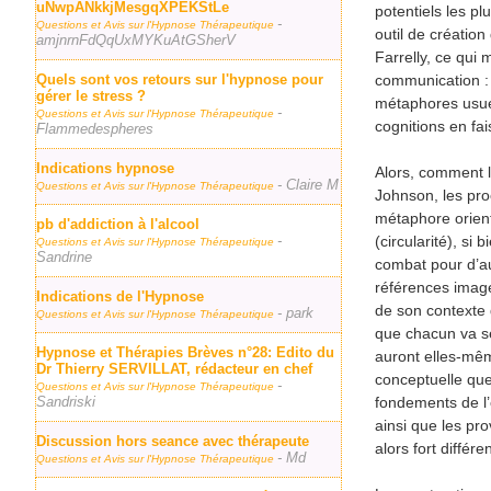
uNwpANkkjMesgqXPEKStLe
potentiels les pl
-
Questions et Avis sur l'Hypnose Thérapeutique
outil de création
amjnrnFdQqUxMYKuAtGSherV
Farrelly, ce qui
Quels sont vos retours sur l'hypnose pour
communication : 
gérer le stress ?
métaphores usuel
-
Questions et Avis sur l'Hypnose Thérapeutique
cognitions en fa
Flammedespheres
Indications hypnose
Alors, comment l
- Claire M
Questions et Avis sur l'Hypnose Thérapeutique
Johnson, les pro
métaphore orient
pb d'addiction à l'alcool
-
(circularité), si 
Questions et Avis sur l'Hypnose Thérapeutique
Sandrine
combat pour d’au
références imagé
Indications de l'Hypnose
de son contexte 
- park
Questions et Avis sur l'Hypnose Thérapeutique
que chacun va se
Hypnose et Thérapies Brèves n°28: Edito du
auront elles-mêm
Dr Thierry SERVILLAT, rédacteur en chef
conceptuelle que
-
Questions et Avis sur l'Hypnose Thérapeutique
Sandriski
fondements de l’
ainsi que les pr
Discussion hors seance avec thérapeute
alors fort différ
- Md
Questions et Avis sur l'Hypnose Thérapeutique