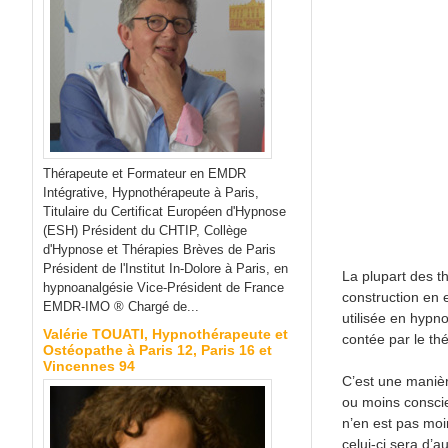
Thérapeute et Formateur en EMDR
Intégrative, Hypnothérapeute à Paris,
Titulaire du Certificat Européen d'Hypnose
(ESH) Président du CHTIP, Collège
d'Hypnose et Thérapies Brèves de Paris
Président de l'Institut In-Dolore à Paris, en
La plupart des t
hypnoanalgésie Vice-Président de France
construction en 
EMDR-IMO ® Chargé de...
utilisée en hypno
Valérie TOUATI, Hypnothérapeute et
contée par le th
Ostéopathe à Paris 12, Paris 16 et
Vincennes 94
C’est une manièr
ou moins conscie
n’en est pas moins
celui-ci sera d’a