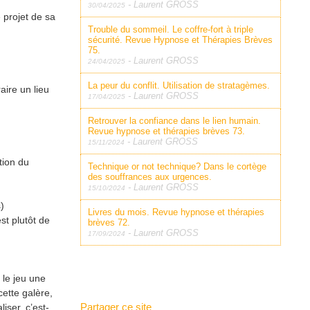
-
Laurent GROSS
30/04/2025
 projet de sa
Trouble du sommeil. Le coffre-fort à triple
sécurité. Revue Hypnose et Thérapies Brèves
75.
-
Laurent GROSS
24/04/2025
La peur du conflit. Utilisation de stratagèmes.
aire un lieu
-
Laurent GROSS
17/04/2025
Retrouver la confiance dans le lien humain.
Revue hypnose et thérapies brèves 73.
-
Laurent GROSS
15/11/2024
tion du
Technique or not technique? Dans le cortège
des souffrances aux urgences.
-
Laurent GROSS
15/10/2024
)
Livres du mois. Revue hypnose et thérapies
st plutôt de
brèves 72.
-
Laurent GROSS
17/09/2024
 le jeu une
cette galère,
Partager ce site
iser, c’est-