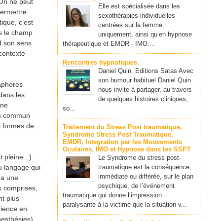
 On ne peut
Elle est spécialisée dans les
permettre
sexothérapies individuelles
ique, c’est
centrées sur la femme
ns le champ
uniquement, ainsi qu’en hypnose
d son sens
thérapeutique et EMDR - IMO....
 contexte
Rencontres hypnotiques.
Daniel Quin. Editions Satas Avec
son humour habituel Daniel Quin
taphores
nous invite à partager, au travers
 dans les
de quelques histoires cliniques,
une
so...
lus commun
es formes de
Traitement du Stress Post traumatique,
Syndrome Stress Post Traumatique,
EMDR, Integration par les Mouvements
Oculaires, IMO et Hypnose dans les SSPT
pleine...).
Le Syndrome du stress post-
du langage qui
traumatique est la conséquence,
immédiate ou différée, sur le plan
e a une
psychique, de l’événement
s comprises,
traumatique qui donne l’impression
nt plus
paralysante à la victime que la situation v...
rience en
nesthésies).