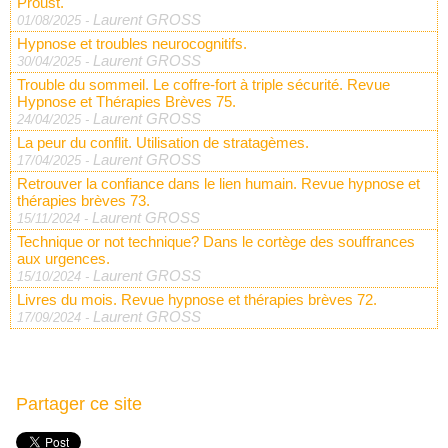
Proust.
Laurent GROSS
01/08/2025
-
Hypnose et troubles neurocognitifs.
Laurent GROSS
30/04/2025
-
Trouble du sommeil. Le coffre-fort à triple sécurité. Revue
Hypnose et Thérapies Brèves 75.
Laurent GROSS
24/04/2025
-
La peur du conflit. Utilisation de stratagèmes.
Laurent GROSS
17/04/2025
-
Retrouver la confiance dans le lien humain. Revue hypnose et
thérapies brèves 73.
Laurent GROSS
15/11/2024
-
Technique or not technique? Dans le cortège des souffrances
aux urgences.
Laurent GROSS
15/10/2024
-
Livres du mois. Revue hypnose et thérapies brèves 72.
Laurent GROSS
17/09/2024
-
Partager ce site