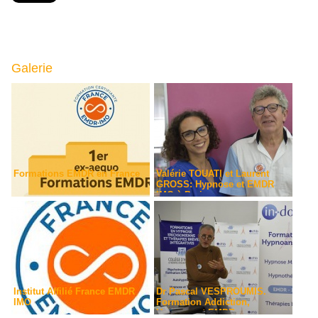
Galerie
Formations EMDR en France
Valérie TOUATI et Laurent
GROSS: Hypnose et EMDR
IMO à Paris
Institut Affilié France EMDR
Dr Pascal VESPROUMIS.
IMO
Formation Addiction,
Hypnose et EMDR