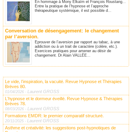
En hommage à Mony Elkaïm et François Roustang...
Entre la pratique de l’hypnose et l’approche
thérapeutique systémique, il est possible d...
Conversation de désengagement: le changement
par l’aversion.
Eprouver de l’aversion par rapport au tabac, à une
addiction ou à un trait de caractère (colère, etc.).
Exercices pratiques pour amener au désir de
changement. Dr Alain VALLÉE...
Le vide, l'inspiration, la vacuité. Revue Hypnose et Thérapies
Brèves 80.
Laurent GROSS
01/04/2026
-
L'hypnose et le dormeur éveillé. Revue Hypnose & Thérapies
Brèves 78.
Laurent GROSS
08/03/2026
-
Formations EMDR: le premier comparatif structuré.
Laurent GROSS
20/11/2025
-
Asthme et créativité: les suggestions post-hypnotiques de