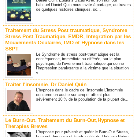
Daniel Quin. Editions Satas Avec son humour
habituel Daniel Quin nous invite à partager, au travers
de quelques histoires cliniques, so...
Traitement du Stress Post traumatique, Syndrome
Stress Post Traumatique, EMDR, Integration par les
Mouvements Oculaires, IMO et Hypnose dans les
SSPT
Le Syndrome du stress post-traumatique est la
conséquence, immédiate ou différée, sur le plan
psychique, de l’événement traumatique qui donne
l’impression paralysante à la victime que la situation
v...
Traiter l'insomnie. Dr Daniel Quin
L'hypnose dans le cadre de l'insomnie L’insomnie
concerne un adulte sur cinq et atteint plus
sévèrement 10 % de la population de la plupart de...
Le Burn-Out. Traitement du Burn-Out,Hypnose et
Therapies Breves
L'hypnose pour prévenir et guérir le Burn-Out Stress,
burn out, hypnose et Emdr, outils de Thérapie Brève