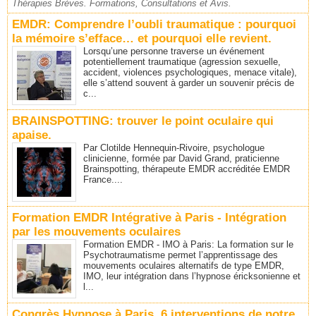
Thérapies Brèves. Formations, Consultations et Avis.
EMDR: Comprendre l’oubli traumatique : pourquoi
la mémoire s’efface… et pourquoi elle revient.
Lorsqu’une personne traverse un événement
potentiellement traumatique (agression sexuelle,
accident, violences psychologiques, menace vitale),
elle s’attend souvent à garder un souvenir précis de
c...
BRAINSPOTTING: trouver le point oculaire qui
apaise.
Par Clotilde Hennequin-Rivoire, psychologue
clinicienne, formée par David Grand, praticienne
Brainspotting, thérapeute EMDR accréditée EMDR
France....
Formation EMDR Intégrative à Paris - Intégration
par les mouvements oculaires
Formation EMDR - IMO à Paris: La formation sur le
Psychotraumatisme permet l’apprentissage des
mouvements oculaires alternatifs de type EMDR,
IMO, leur intégration dans l’hypnose éricksonienne et
l...
Congrès Hypnose à Paris. 6 interventions de notre